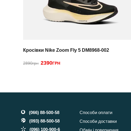
Кросівки Nike Zoom Fly 5 DM8968-002
2390
2890грн
ГРН
(066) 88-500-58
Способи оплати
(093) 88-500-58
Способи доставки
(096) 100-900-6
Обмін і повернення