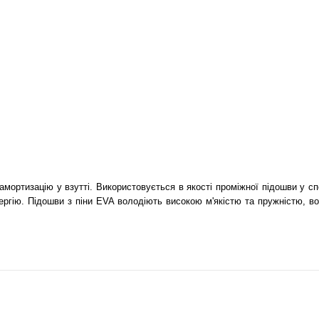
 амортизацію у взутті. Використовується в якості проміжної підошви у 
лергію. Підошви з піни EVA володіють високою м'якістю та пружністю, во