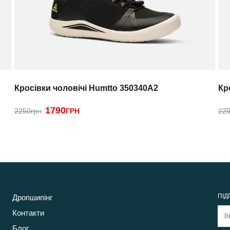
Кросівки чоловічі Humtto 350340A2
Кр
1790
2250грн
ГРН
225
ПІД
Дропшипінг
Контакти
Блог