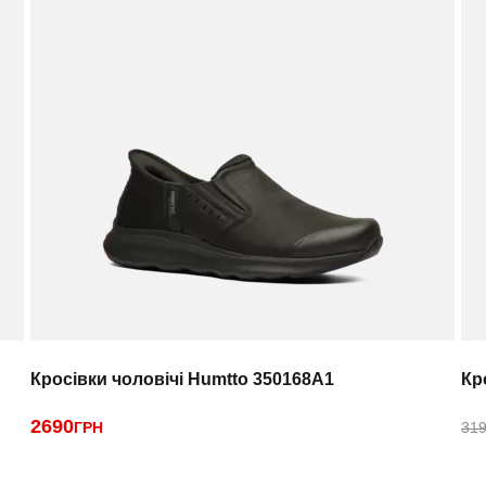
Кросівки чоловічі Humtto 350168A1
Кр
2690
ГРН
319