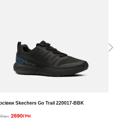
осівки Skechers Go Trail 220017-BBK
Кросівки 
2690
2390
0грн
ГРН
ГРН