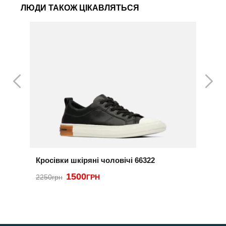
ЛЮДИ ТАКОЖ ЦІКАВЛЯТЬСЯ
Кросівки шкіряні чоловічі 66322
К
1500
3
2250грн
ГРН