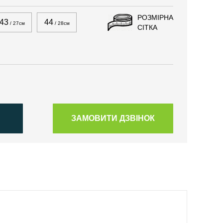
РОЗМІРНА
43
44
/ 27см
/ 28см
СІТКА