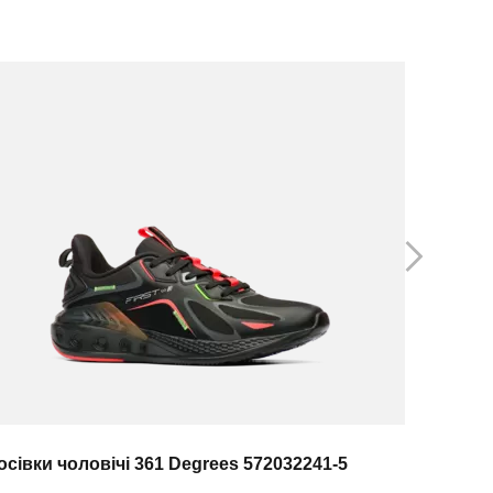
осівки чоловічі 361 Degrees 572032241-5
Кросівки 