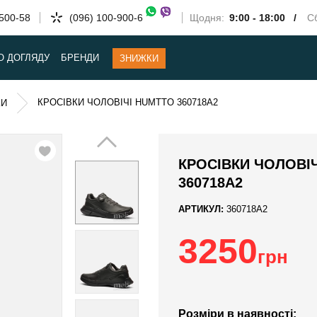
-500-58
(096) 100-900-6
Щодня:
9:00 - 18:00 /
Сб
О ДОГЛЯДУ
БРЕНДИ
ЗНИЖКИ
КРОСІВКИ ЧОЛОВІЧІ HUMTTO 360718A2
КИ
КРОСІВКИ ЧОЛОВІ
360718A2
АРТИКУЛ:
360718A2
3250
грн
Розміри в наявності: