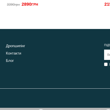
2890
21
3390грн
ГРН
ПІД
Дропшипінг
Контакти
Блог