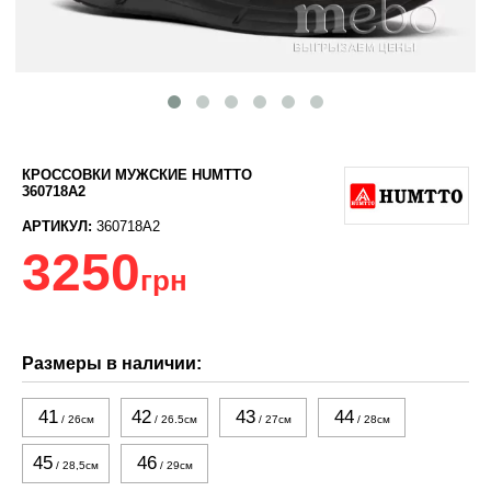
КРОССОВКИ МУЖСКИЕ HUMTTO
360718A2
АРТИКУЛ:
360718A2
3250
грн
Размеры в наличии:
41
42
43
44
/ 26см
/ 26.5см
/ 27см
/ 28см
45
46
/ 28,5см
/ 29см