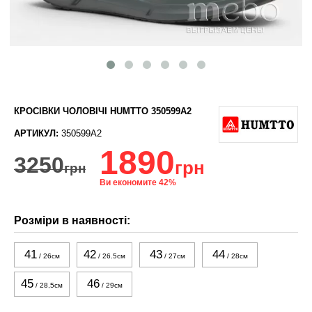
КРОСІВКИ ЧОЛОВІЧІ HUMTTO 350599A2
АРТИКУЛ:
350599A2
1890
3250
грн
грн
Ви економите 42%
Розміри в наявності:
41
42
43
44
/ 26см
/ 26.5см
/ 27см
/ 28см
45
46
/ 28,5см
/ 29см