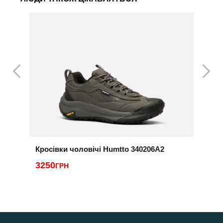
Кросівки чоловічі Humtto 340206A2
К
G
3250
ГРН
4