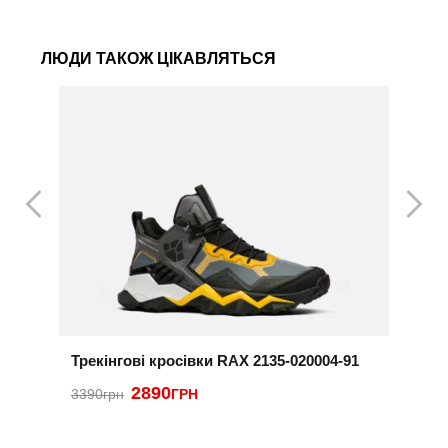
ЛЮДИ ТАКОЖ ЦІКАВЛЯТЬСЯ
Трекінгові кросівки RAX 2135-020004-91
К
2890
3
3390грн
ГРН