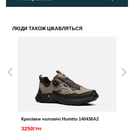
ЛЮДИ ТАКОЖ ЦІКАВЛЯТЬСЯ
Кросівки чоловічі Humtto 140436A2
К
3250
ГРН
3