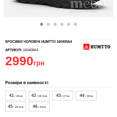
КРОСІВКИ ЧОЛОВІЧІ HUMTTO 160409A4
АРТИКУЛ:
160409A4
2990
грн
Розміри в наявності:
41
42
43
44
/ 26см
/ 26.5см
/ 27см
/ 28см
45
46
/ 28,5см
/ 29см