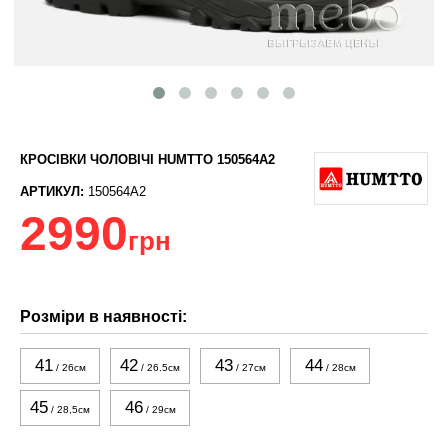
КРОСІВКИ ЧОЛОВІЧІ HUMTTO 150564A2
АРТИКУЛ:
150564A2
2990
грн
Розміри в наявності:
41
42
43
44
/ 26см
/ 26.5см
/ 27см
/ 28см
45
46
/ 28,5см
/ 29см