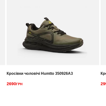
Кросівки чоловічі Humtto 350926A3
Кр
2690
29
ГРН