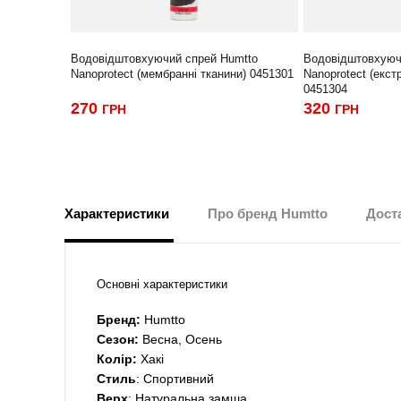
Водовідштовхуючий спрей Humtto
Водовідштовхуюч
Nanoprotect (мембранні тканини) 0451301
Nanoprotect (екст
0451304
270
320
ГРН
ГРН
Характеристики
Про бренд Humtto
Доста
Основні характеристики
Бренд:
Humtto
Сезон:
Весна, Осень
Колір:
Хакі
Стиль
: Спортивний
Верх
: Натуральна замша