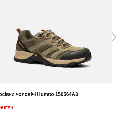
осівки чоловічі Humtto 150564A3
Кросівки
90
2790
ГРН
ГРН