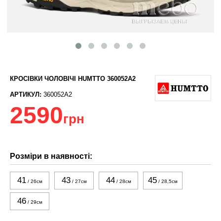
КРОСІВКИ ЧОЛОВІЧІ HUMTTO 360052A2
АРТИКУЛ:
360052A2
2590
грн
Розміри в наявності:
41
43
44
45
/ 26см
/ 27см
/ 28см
/ 28,5см
46
/ 29см