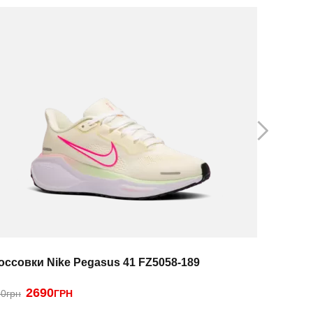
оссовки Nike Pegasus 41 FZ5058-189
Кроссовк
2690
2250
0грн
ГРН
ГРН