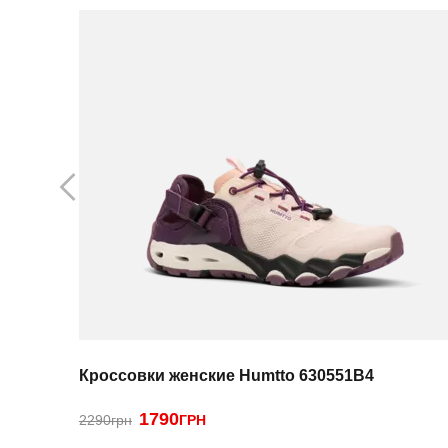
Кроссовки женские Humtto 630551B4
1790
2290грн
ГРН