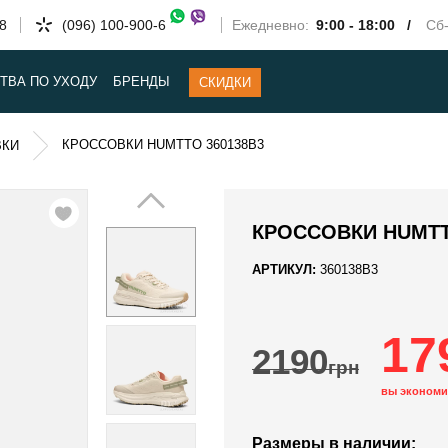
58
(096) 100-900-6
Ежедневно:
9:00 - 18:00 /
Сб-
ТВА ПО УХОДУ
БРЕНДЫ
СКИДКИ
КРОССОВКИ HUMTTO 360138B3
ВКИ
КРОССОВКИ HUMTT
АРТИКУЛ:
360138B3
17
2190
грн
вы экономи
Размеры в наличии: