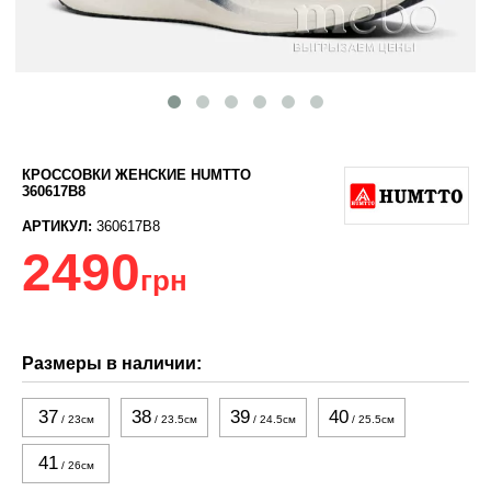
КРОССОВКИ ЖЕНСКИЕ HUMTTO
360617B8
АРТИКУЛ:
360617B8
2490
грн
Размеры в наличии:
37
38
39
40
/ 23см
/ 23.5см
/ 24.5см
/ 25.5см
41
/ 26см