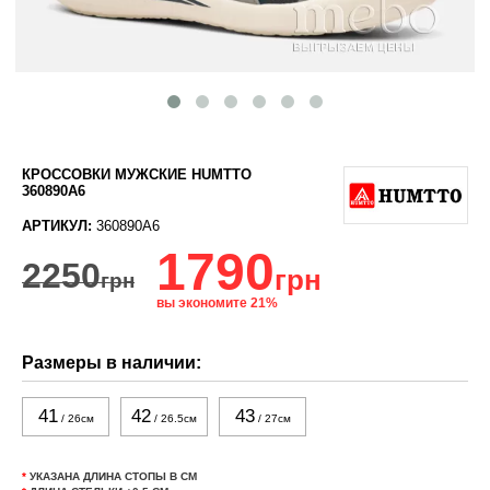
КРОССОВКИ МУЖСКИЕ HUMTTO
360890A6
АРТИКУЛ:
360890A6
1790
2250
грн
грн
вы экономите 21%
Размеры в наличии:
41
42
43
/ 26см
/ 26.5см
/ 27см
*
УКАЗАНА ДЛИНА СТОПЫ В СМ