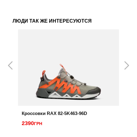
ЛЮДИ ТАК ЖЕ ИНТЕРЕСУЮТСЯ
Кроссовки RAX 82-5K463-96D
К
2390
2
ГРН