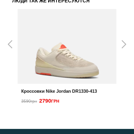
ЛЮДИ ТАК ЖЕ ИНТЕРЕСУЮТСЯ
Кроссовки Nike Jordan DR1330-413
К
2790
2
3590грн
ГРН