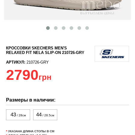
КРОССОВКИ SKECHERS MEN'S
RELAXED FIT NELA SLIP-ON 210726-GRY
АРТИКУЛ:
210726-GRY
2790
грн
Размеры в наличии:
43
44
/ 28см
/ 28.5см
*
УКАЗАНА ДЛИНА СТОПЫ В СМ