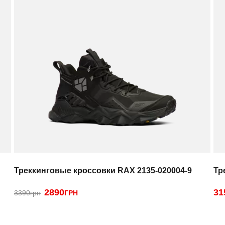
Треккинговые кроссовки RAX 2135-020004-9
Тр
2890
31
3390грн
ГРН