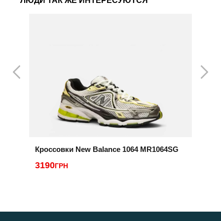
ЛЮДИ ТАК ЖЕ ИНТЕРЕСУЮТСЯ
Кроссовки New Balance 1064 MR1064SG
К
3190
3
ГРН