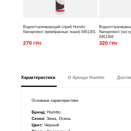
Водоотталкивающий спрей Humtto
Водоотталкивающ
Nanoprotect (мембранные ткани) 0451301
Nanoprotect (экс
0451304
270
320
ГРН
ГРН
Характеристики
О бренде Humtto
Достав
Основные характеристики
Бренд:
Humtto
Сезон:
Зима, Осень
Цвет:
Черный