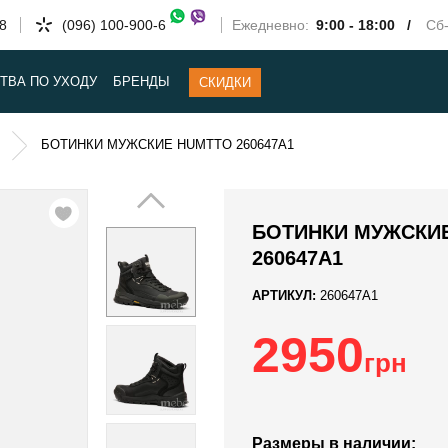
58
(096) 100-900-6
Ежедневно:
9:00 - 18:00 /
Сб-
ТВА ПО УХОДУ
БРЕНДЫ
СКИДКИ
БОТИНКИ МУЖСКИЕ HUMTTO 260647A1
БОТИНКИ МУЖСКИ
260647A1
АРТИКУЛ:
260647A1
2950
грн
Размеры в наличии: