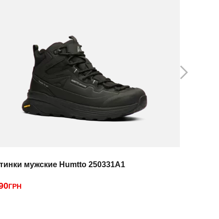
тинки мужские Humtto 250331A1
Ботинки 
90
3190
ГРН
ГРН