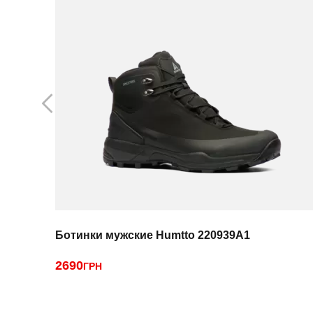
Ботинки мужские Humtto 220939A1
2690
ГРН