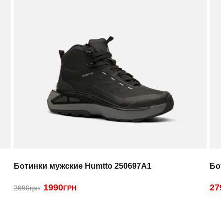
Ботинки мужские Humtto 250697A1
Бо
1990
27
2890грн
ГРН