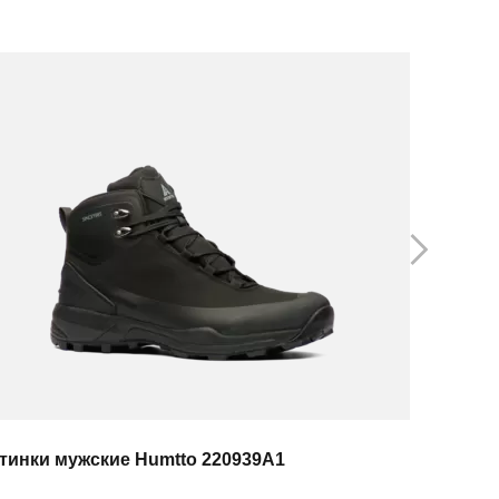
тинки мужские Humtto 220939A1
Ботинки 