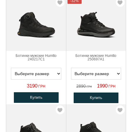
-32%
Ботинки мужские Humtto
Ботинки мужские Humtto
240217C1
250697A1
3190
1990
2890
ГРН
ГРН
ГРН
Купить
Купить