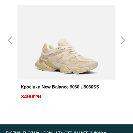
Кросівки New Balance 9060 U9060SS
К
3490
ГРН
2