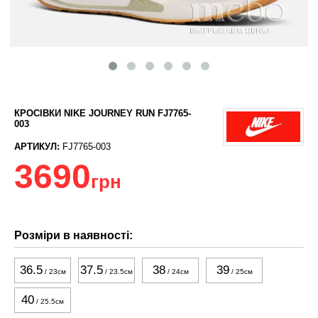
КРОСІВКИ NIKE JOURNEY RUN FJ7765-
003
АРТИКУЛ:
FJ7765-003
3690
грн
Розміри в наявності:
36.5
37.5
38
39
/ 23см
/ 23.5см
/ 24см
/ 25см
40
/ 25.5см