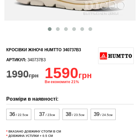
КРОСІВКИ ЖІНОЧІ HUMTTO 340737B3
АРТИКУЛ:
340737B3
1590
1990
грн
грн
Ви економите 21%
Розміри в наявності:
36
37
38
39
/ 22.5см
/ 23см
/ 23.5см
/ 24.5см
*
ВКАЗАНО ДОВЖИНУ СТОПИ В СМ
*
ДОВЖИНА УСТІЛКИ + 0.5 СМ