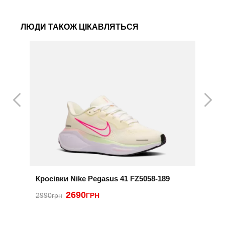
ЛЮДИ ТАКОЖ ЦІКАВЛЯТЬСЯ
Кросівки Nike Pegasus 41 FZ5058-189
К
2690
2
2990грн
ГРН