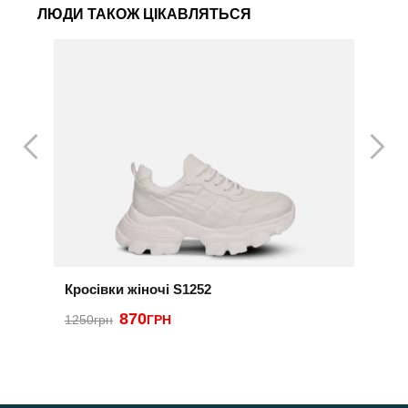
ЛЮДИ ТАКОЖ ЦІКАВЛЯТЬСЯ
Кросівки жіночі S1252
К
870
1250грн
ГРН
2