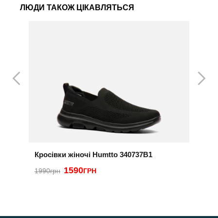
ЛЮДИ ТАКОЖ ЦІКАВЛЯТЬСЯ
Кросівки жіночі Humtto 340737B1
К
F
1590
1990грн
ГРН
4