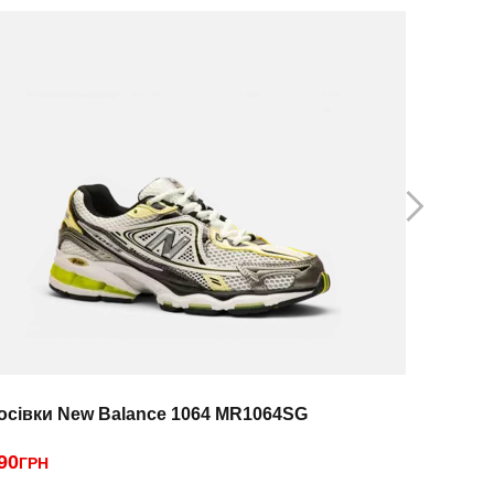
осівки New Balance 1064 MR1064SG
Кросівки
90
3890
ГРН
ГРН