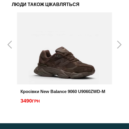
ЛЮДИ ТАКОЖ ЦІКАВЛЯТЬСЯ
Кросівки New Balance 9060 U9060ZWD-M
Т
3490
ГРН
2