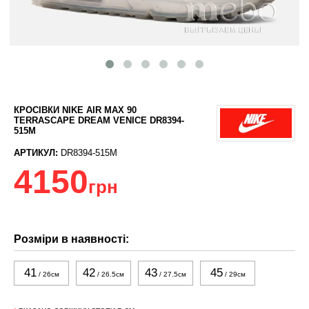
КРОСІВКИ NIKE AIR MAX 90
TERRASCAPE DREAM VENICE DR8394-
515M
АРТИКУЛ:
DR8394-515M
4150
грн
Розміри в наявності:
41
42
43
45
/ 26см
/ 26.5см
/ 27.5см
/ 29см