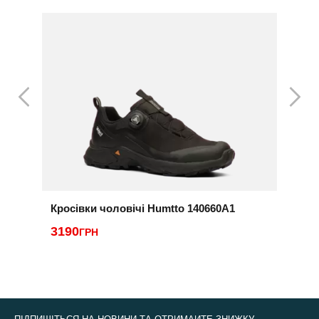
Кросівки чоловічі Humtto 140660A1
К
0
3190
ГРН
2