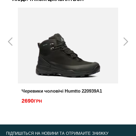
Черевики чоловічі Humtto 220939A1
Ч
2690
3
ГРН
ПІДПИШІТЬСЯ НА НОВИНИ ТА ОТРИМАЙТЕ ЗНИЖКУ