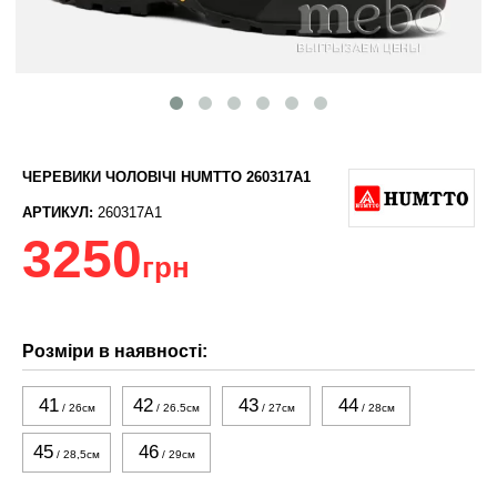
ЧЕРЕВИКИ ЧОЛОВІЧІ HUMTTO 260317A1
АРТИКУЛ:
260317A1
3250
грн
Розміри в наявності:
41
42
43
44
/ 26см
/ 26.5см
/ 27см
/ 28см
45
46
/ 28,5см
/ 29см