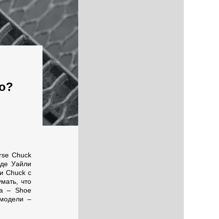
го?
erse Chuck
нде Уайли
и Chuck с
мать, что
ра – Shoe
 модели –