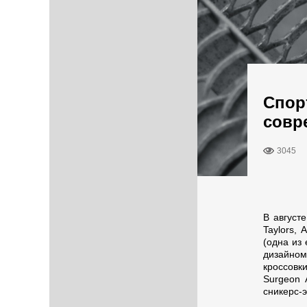
Спор
совр
3045
В августе
Taylors,
(одна из
дизайном
кроссовк
Surgeon 
сникерс-