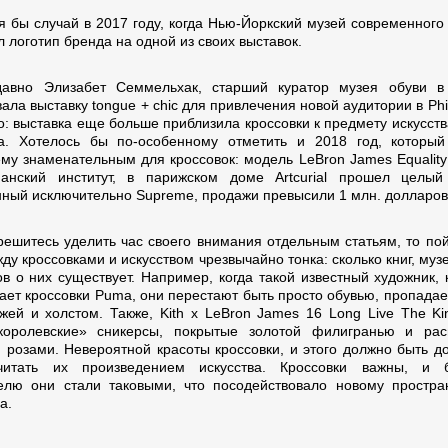
я бы случай в 2017 году, когда Нью-Йоркский музей современного 
 логотип бренда на одной из своих выставок.
авно Элизабет Семмельхак, старший куратор музея обуви в 
ала выставку tongue + chic для привлечения новой аудитории в Phil
о: выставка еще больше приблизила кроссовки к предмету искусств
а. Хотелось бы по-особенному отметить и 2018 год, которы
му знаменательным для кроссовок: модель LeBron James Equality
анский институт, в парижском доме Artcurial прошел целый
ный исключительно Supreme, продажи превысили 1 млн. долларов
решитесь уделить час своего внимания отдельным статьям, то пой
ду кроссовками и искусством чрезвычайно тонка: сколько книг, муз
в о них существует. Например, когда такой известный художник, 
ает кроссовки Puma, они перестают быть просто обувью, пропадае
жей и холстом. Также, Kith x LeBron James 16 Long Live The King
королевские» сникерсы, покрытые золотой филигранью и рас
 розами. Невероятной красоты кроссовки, и этого должно быть до
читать их произведением искусства. Кроссовки важны, и б
елю они стали таковыми, что посодействовало новому простра
а.