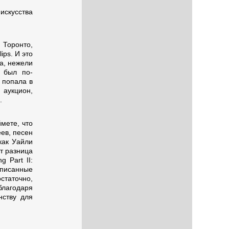
искусства
Торонто,
ips. И это
а, нежели
й был по-
 попала в
 аукцион,
.
мете, что
еев, песен
как Уайли
т разница
 Part II:
писанные
статочно,
лагодаря
нству для