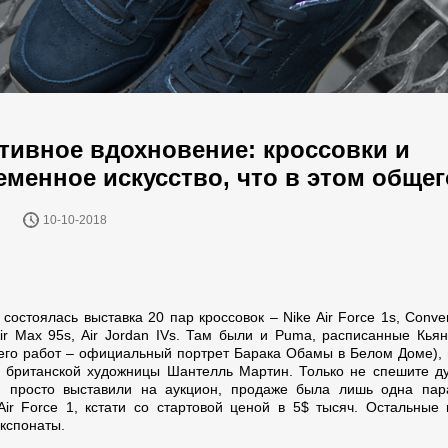
тивное вдохновение: кроссовки и
еменное искусство, что в этом обще
10-10-2018
 состоялась выставка 20 пар кроссовок – Nike Air Force 1s, Conv
 Air Max 95s, Air Jordan IVs. Там были и Puma, расписанные Кья
 его работ – официальный портрет Барака Обамы в Белом Доме), 
 британской художницы Шантелль Мартин. Только не спешите ду
и просто выставили на аукцион, продаже была лишь одна па
Air Force 1, кстати со стартовой ценой в 5$ тысяч. Остальные
экспонаты.