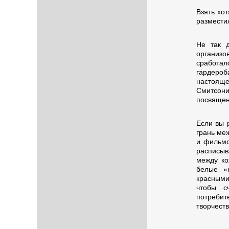
Взять хот
разместил
Не так д
организов
сработал
гардероб
настояще
Смитсони
посвящен
Если вы 
грань меж
и фильмо
расписыв
между ко
белые «
красными
чтобы с
потребит
творчеств