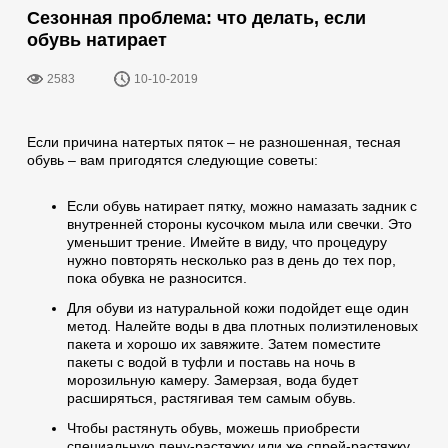
Сезонная проблема: что делать, если
обувь натирает
2583
10-10-2019
Если причина натертых пяток – не разношенная, тесная
обувь – вам пригодятся следующие советы:
Если обувь натирает пятку, можно намазать задник с
внутренней стороны кусочком мыла или свечки. Это
уменьшит трение. Имейте в виду, что процедуру
нужно повторять несколько раз в день до тех пор,
пока обувка не разносится.
Для обуви из натуральной кожи подойдет еще один
метод. Налейте воды в два плотных полиэтиленовых
пакета и хорошо их завяжите. Затем поместите
пакеты с водой в туфли и поставь на ночь в
морозильную камеру. Замерзая, вода будет
расширяться, растягивая тем самым обувь.
Чтобы растянуть обувь, можешь приобрести
специальную пену-растяжку или же спрей-растяжку.