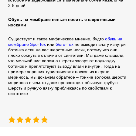
которое не задерживается в материале более нежели на
3-5 дней.
Обувь на мембране нельзя носить с шерстяными
носками
Существует и такое мифическое мнение, будто
обувь на
мембране Spo-Tex
или
Gore-Tex
не выводит влагу изнутри
ботинка если на вас шерстяные носки, потому что они
плохо сохнуть в отличии от синтетики. Мы даже слышали,
что мельчайшие волокна шерсти засоряют подкладку
ботинок и препятствуют выводу влаги изнутри. Тогда на
примере хороших туристических носков из шерсти
мериноса, мы докажем обратное – тонкие волокна шерсти
мериноса в чем-то даже превосходят обычную грубую
шерсть и ручную вязку приближаясь по свойствам к
синтетике.