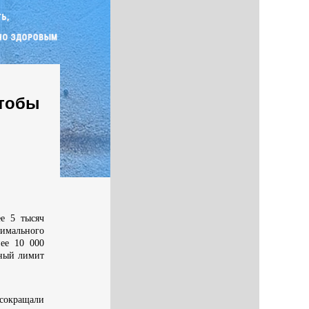
чтобы
ее 5 тысяч
симального
ее 10 000
чный лимит
сокращали