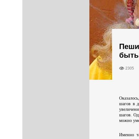
Пеши
быть
2305
Оказалось
шагов в д
увеличен
шагов. Од
можно уме
Именно т