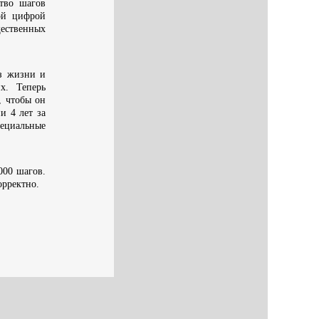
тво шагов
ой цифрой
ественных
аз жизни и
х. Теперь
, чтобы он
и 4 лет за
ециальные
000 шагов.
орректно.