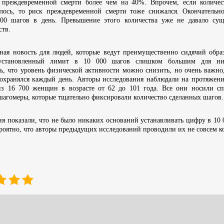
 преждевременной смерти более чем на 40%. Впрочем, если количес
лось, то риск преждевременной смерти тоже снижался. Окончательн
500 шагов в день. Превышение этого количества уже не давало сущ
тв.
ная новость для людей, которые ведут преимущественно сидячий обр
установленный лимит в 10 000 шагов слишком большим для ни
ь, что уровень физической активности можно снизить, но очень важно
сохранялся каждый день. Авторы исследования наблюдали на протяжени
з 16 700 женщин в возрасте от 62 до 101 года. Все они носили сп
шагомеры, которые тщательно фиксировали количество сделанных шагов.
я показали, что не было никаких оснований устанавливать цифру в 10 
роятно, что авторы предыдущих исследований проводили их не совсем к