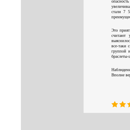
опасность
увеличива
стали 7 
преимущес
Это прият
считают 
выяснилос
все-таки 
группой и
браслеты-
Наблюдени
Вполне ве