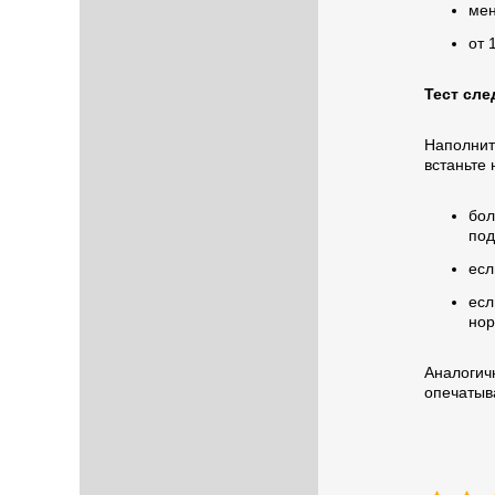
мен
от 
Тест сл
Наполнит
встаньте 
бол
под
есл
ес
нор
Аналоги
опечатыв