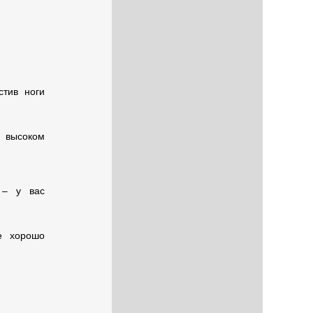
стив ноги
б высоком
 – у вас
е хорошо