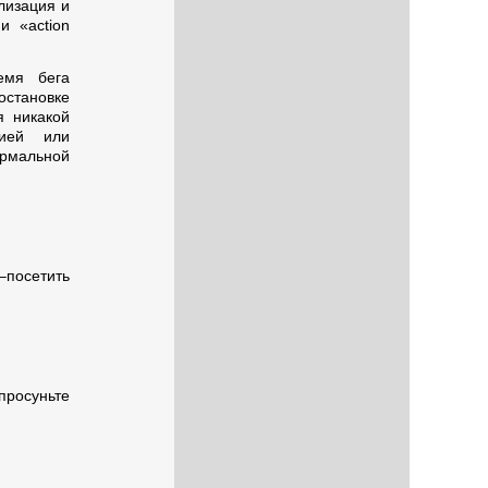
лизация и
и «action
емя бега
остановке
я никакой
цией или
ормальной
–посетить
 просуньте