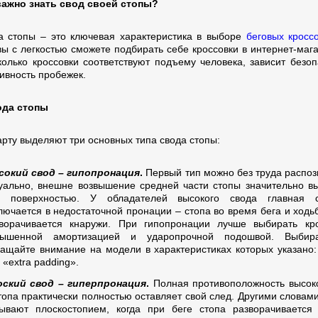
ажно знать свод своей стопы?
а стопы – это ключевая характеристика в выборе
беговых кросс
вы с легкостью сможете подбирать себе кроссовки в интернет-мага
сколько кроссовки соответствуют подъему человека, зависит безоп
тивность пробежек.
ода стопы
арту выделяют три основных типа свода стопы:
сокий свод – гипопронация
.
Первый тип можно без труда распоз
уально, внешне возвышение средней части стопы значительно в
д поверхностью. У обладателей высокого свода главная с
лючается в недостаточной пронации – стопа во время бега и ходь
ворачивается кнаружи. При гипопронации лучше выбирать кр
вышенной амортизацией и ударопрочной подошвой. Выбир
ащайте внимание на модели в характеристиках которых указано: «
 «extra padding».
оский свод – гиперпронация
.
Полная противоположность высок
топа практически полностью оставляет свой след. Другими словами
ывают плоскостопием, когда при беге стопа разворачивается 