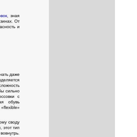
овок
, зная
зинах. От
асность и
нать даже
ыделяется
ложность
бы сильно
оссовки с
ая обувь
flexible»
ому своду
, этот тип
вовнутрь.