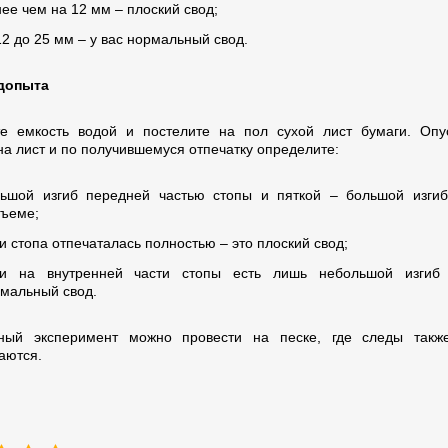
ее чем на 12 мм – плоский свод;
12 до 25 мм – у вас нормальный свод.
едопыта
е емкость водой и постелите на пол сухой лист бумаги. Опу
на лист и по получившемуся отпечатку определите:
ьшой изгиб передней частью стопы и пяткой – большой изги
ъеме;
и стопа отпечаталась полностью – это плоский свод;
ли на внутренней части стопы есть лишь небольшой изгиб
мальный свод.
чный эксперимент можно провести на песке, где следы такж
аются.