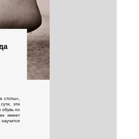
да
а стопы»,
сути, эти
 обувь по
ек имеет
 научится