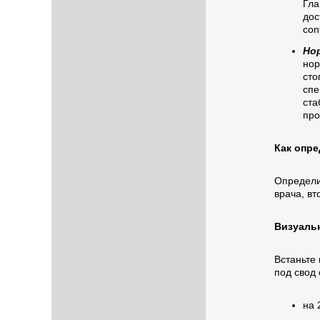
Гла
дос
cont
Но
нор
сто
сп
ста
про
Как опре
Определи
врача, вт
Визуаль
Встаньте 
под свод
на 