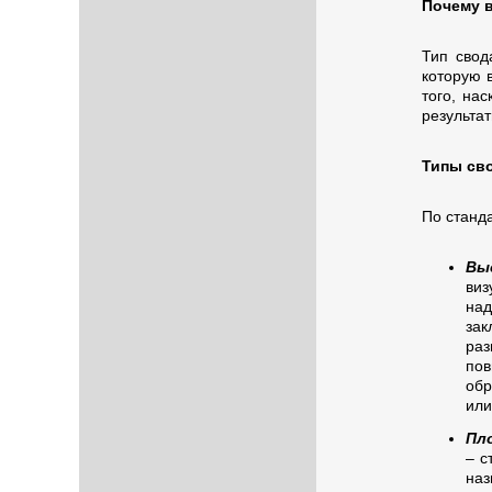
Почему в
Тип свод
которую 
того, на
результа
Типы св
По станд
Вы
виз
на
зак
раз
по
обр
или
Пл
– с
наз