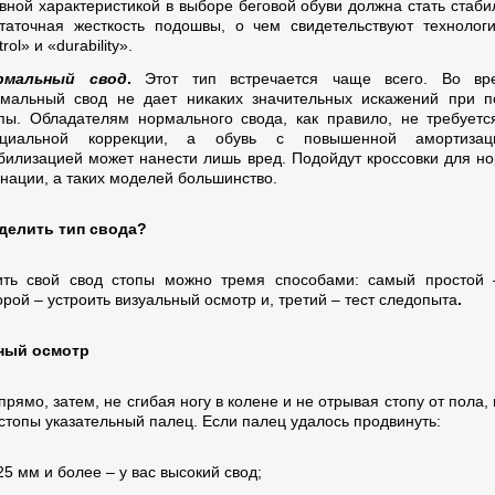
вной характеристикой в выборе беговой обуви должна стать стаби
таточная жесткость подошвы, о чем свидетельствуют технологи
rol» и «durability».
рмальный свод
.
Этот тип встречается чаще всего. Во вр
мальный свод не дает никаких значительных искажений при п
пы. Обладателям нормального свода, как правило, не требуетс
ециальной коррекции, а обувь с повышенной амортиза
билизацией может нанести лишь вред. Подойдут кроссовки для н
нации, а таких моделей большинство.
делить тип свода?
ть свой свод стопы можно тремя способами: самый простой 
орой – устроить визуальный осмотр и, третий – тест следопыта
.
ный осмотр
прямо, затем, не сгибая ногу в колене и не отрывая стопу от пола,
 стопы указательный палец. Если палец удалось продвинуть:
25 мм и более – у вас высокий свод;