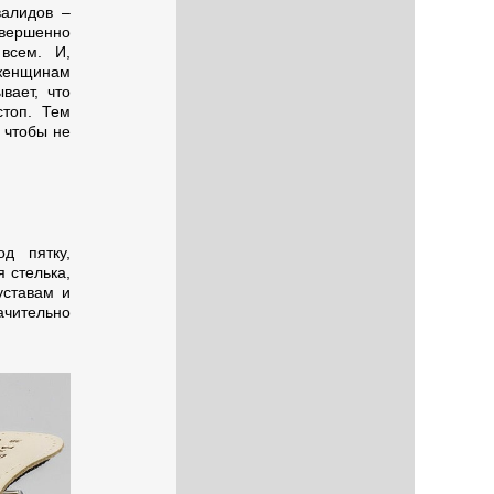
валидов –
вершенно
всем. И,
 женщинам
вает, что
стоп. Тем
 чтобы не
од пятку,
я стелька,
уставам и
ачительно