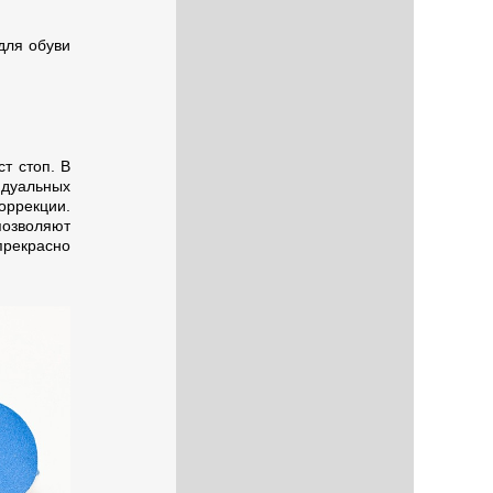
для обуви
т стоп. В
дуальных
ррекции.
позволяют
прекрасно