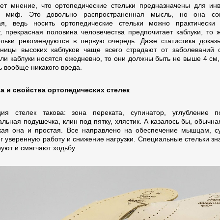
ет мнение, что ортопедические стельки предназначены для ин
й миф. Это довольно распространенная мысль, но она со
я, ведь носить ортопедические стельки можно практически 
у, прекрасная половина человечества предпочитает каблуки, то
ельки рекомендуются в первую очередь. Даже статистика доказы
ницы высоких каблуков чаще всего страдают от заболеваний 
сли каблуки носятся ежедневно, то они должны быть не выше 4 см,
ь вообще никакого вреда.
а и свойства ортопедических стелек
ция стелек такова: зона переката, супинатор, углубление п
льная подушечка, клин под пятку, хлястик. А казалось бы, обычна
кая она и простая. Все направлено на обеспечение мышцам, с
ог уверенную работу и снижение нагрузки. Специальные стельки зн
уют и смягчают ходьбу.