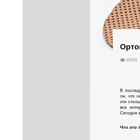
Орто
20205
В послед
ли, что 
эти стел
все инте
Сегодня 
Что это 