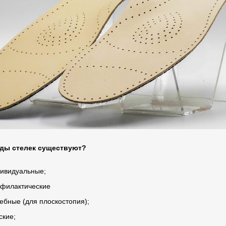
иды стелек существуют?
ивидуальные;
филактические
ебные (для плоскостопия);
ские;