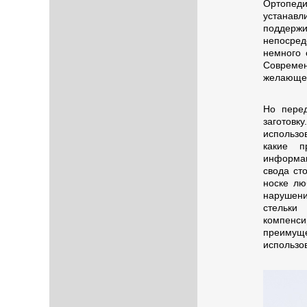
Ортопед
устанавл
поддержи
непосред
немного 
Совреме
желающе
Но перед
заготовк
использов
какие п
информац
свода ст
носке лю
нарушени
стельки
компенси
преимуще
использо