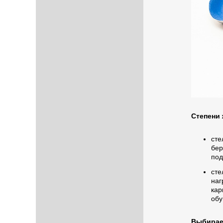
Степени 
ст
бер
под
сте
наг
кар
обу
Выбирае