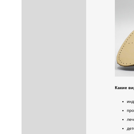
Какие в
инд
про
леч
дет