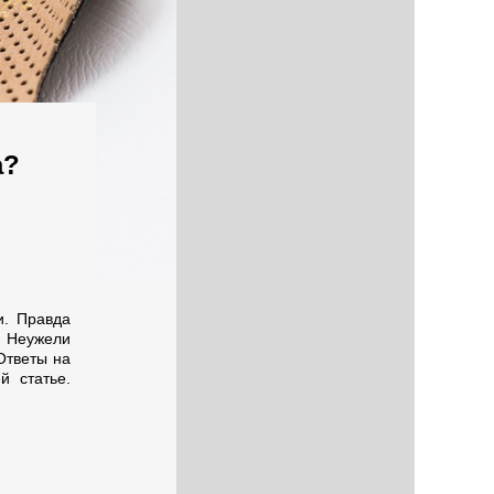
а?
и. Правда
? Неужели
Ответы на
й статье.