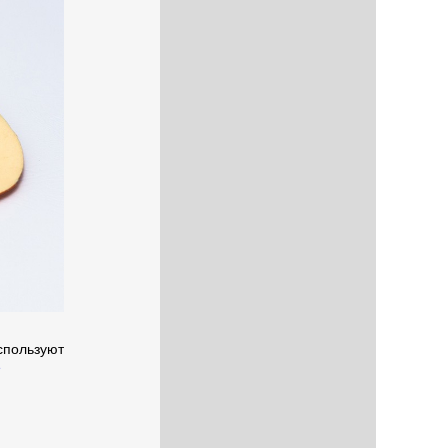
спользуют
е