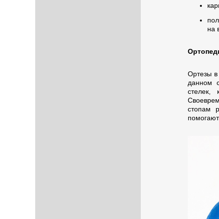
кар
пол
на 
Ортопеди
Ортезы в 
данном с
стелек, 
Своеврем
стопам р
помогают