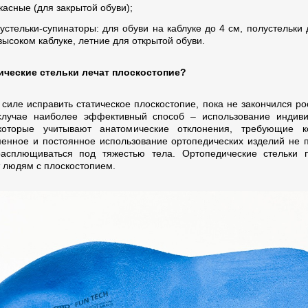
касные (для закрытой обуви);
устельки-супинаторы: для обуви на каблуке до 4 см, полустельки 
высоком каблуке, летние для открытой обуви.
ческие стельки лечат плоскостопие?
силе исправить статическое плоскостопие, пока не закончился рос
лучае наиболее эффективный способ – использование индиви
которые учитывают анатомические отклонения, требующие ко
енное и постоянное использование ортопедических изделий не 
асплющиваться под тяжестью тела. Ортопедические стельки 
 людям с плоскостопием.