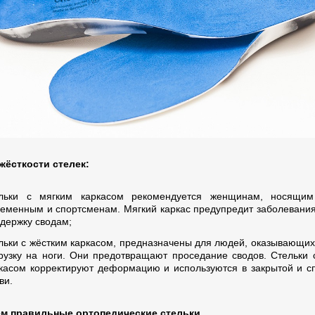
жёсткости стелек:
ельки с мягким каркасом рекомендуется женщинам, носящим 
еменным и спортсменам. Мягкий каркас предупредит заболевания
держку сводам;
льки с жёстким каркасом, предназначены для людей, оказывающи
рузку на ноги. Они предотвращают проседание сводов. Стельки 
касом корректируют деформацию и используются в закрытой и с
ви.
м правильные ортопедические стельки