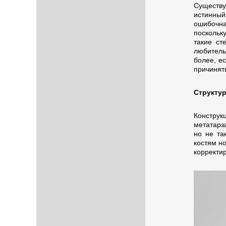
Существу
истинны
ошибочна
поскольк
такие ст
любитель
более, е
причинят
Структур
Конструк
метатарза
но не та
костям н
корректир