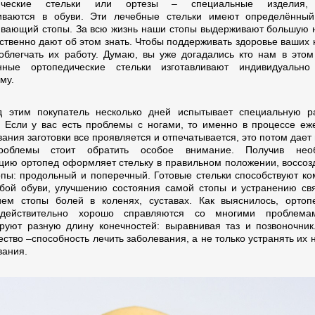
ические стельки или ортезы – специальные изделия,
иваются в обуви. Эти лечебные стельки имеют определённый
вающий стопы. За всю жизнь наши стопы выдерживают большую н
ственно дают об этом знать. Чтобы поддерживать здоровье ваших н
облегчать их работу. Думаю, вы уже догадались кто нам в этом
нные ортопедические стельки изготавливают индивидуально
му.
 этим покупатель несколько дней испытывает специальную р
у. Если у вас есть проблемы с ногами, то именно в процессе еж
ания заготовки все проявляется и отпечатывается, это потом дает
роблемы стоит обратить особое внимание. Получив нео
ию ортопед оформляет стельку в правильном положении, воссоз
опы: продольный и поперечный. Готовые стельки способствуют к
бой обуви, улучшению состояния самой стопы и устранению св
ем стопы болей в коленях, суставах. Как выяснилось, ортоп
 действительно хорошо справляются со многими проблема
руют разную длину конечностей: выравнивая таз и позвоночник
ство –способность лечить заболевания, а не только устранять их 
вания.