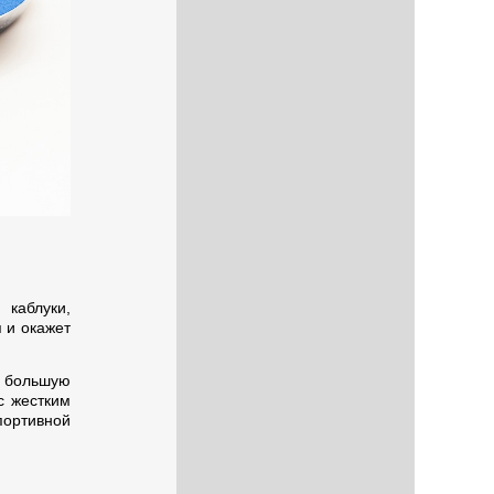
каблуки,
 и окажет
х большую
с жестким
портивной