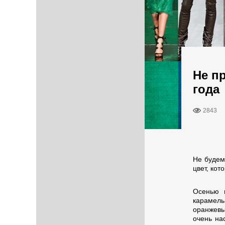
Не п
года
2843
Не будем
цвет, кот
Осенью в
карамель
оранжевы
очень на