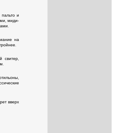
 пальто и
ми, миди-
ками.
имание на
тройнее.
 свитер,
м.
отильоны,
сические
рет вверх