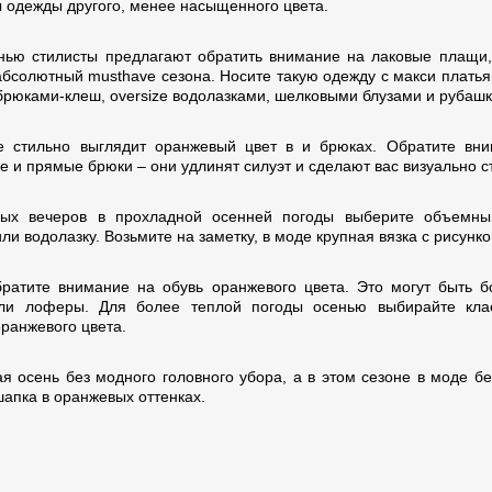
 одежды другого, менее насыщенного цвета.
нью стилисты предлагают обратить внимание на лаковые плащи,
 абсолютный musthave сезона. Носите такую одежду с макси платья
брюками-клеш, oversize водолазками, шелковыми блузами и рубаш
 стильно выглядит оранжевый цвет в и брюках. Обратите вн
е и прямые брюки – они удлинят силуэт и сделают вас визуально с
ых вечеров в прохладной осенней погоды выберите объемный
ли водолазку. Возьмите на заметку, в моде крупная вязка с рисунко
братите внимание на обувь оранжевого цвета. Это могут быть б
ли лоферы. Для более теплой погоды осенью выбирайте клас
оранжевого цвета.
ая осень без модного головного убора, а в этом сезоне в моде бе
шапка в оранжевых оттенках.