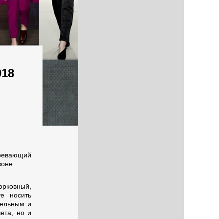
018
гревающий
зоне.
орковный,
те носить
тельным и
ета, но и