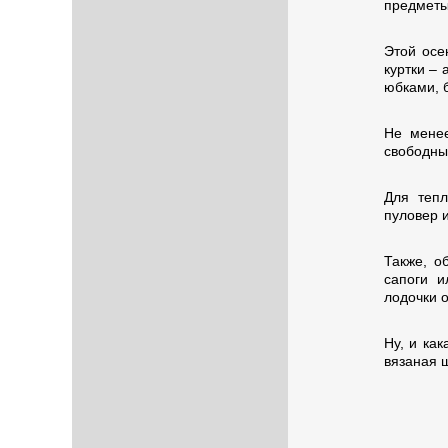
предметы
Этой осе
куртки –
юбками, 
Не менее
свободны
Для тепл
пуловер и
Также, о
сапоги и
лодочки 
Ну, и как
вязаная 