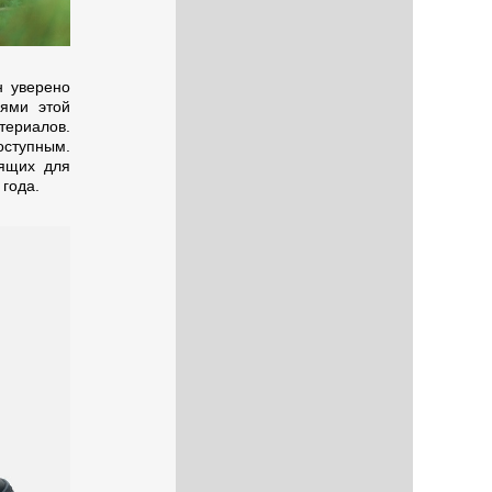
н уверено
иями этой
териалов.
оступным.
дящих для
года.