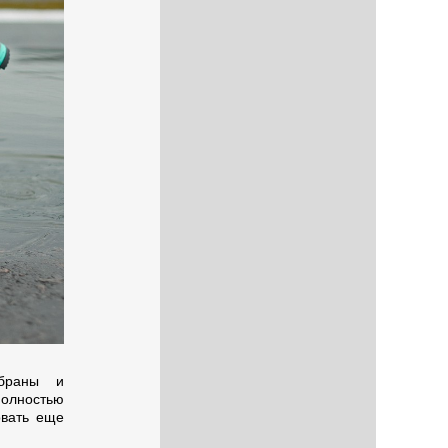
браны и
полностью
овать еще