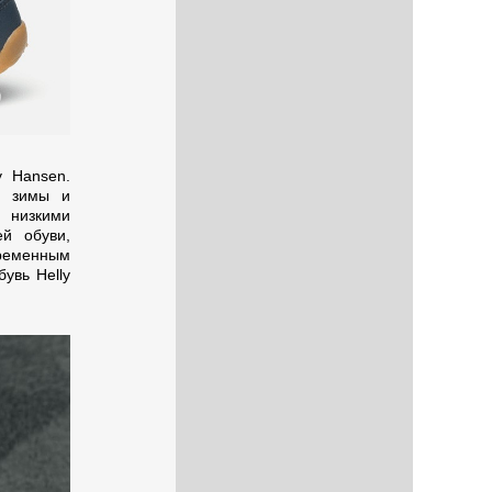
y Hansen.
й зимы и
 низкими
й обуви,
ременным
увь Helly