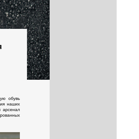
я
кую обувь
ния наших
й арсенал
рованных