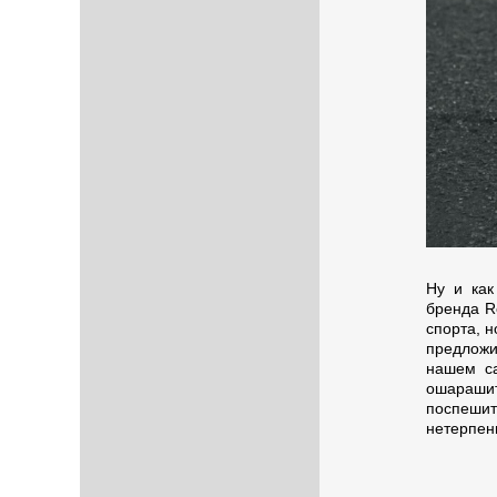
Ну и как
бренда R
спорта, н
предложи
нашем са
ошарашит
поспешит
нетерпен