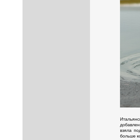
Италья
добавлен
взяла по
больше к