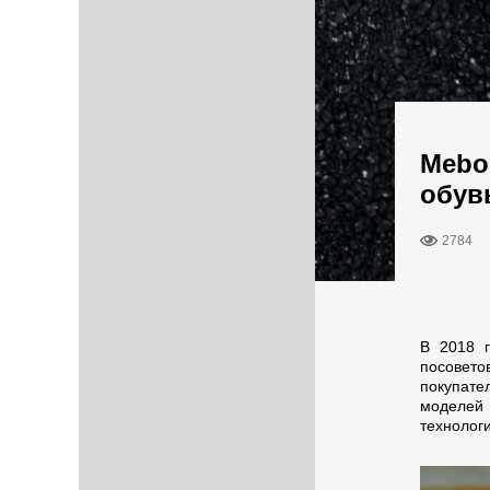
Mebo
обув
2784
В 2018 г
посовето
покупате
моделей
технологи