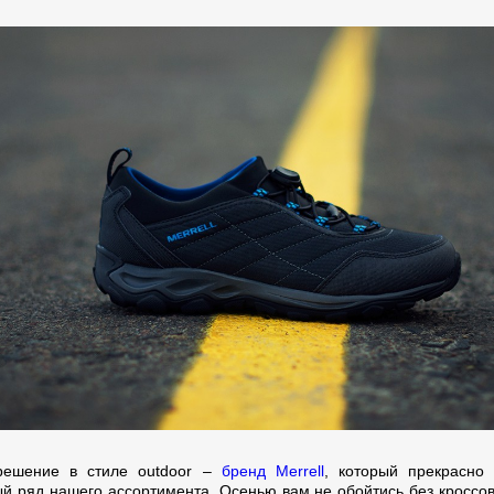
решение в стиле outdoor –
бренд Merrell
, который прекрасно
й ряд нашего ассортимента. Осенью вам не обойтись без кроссово