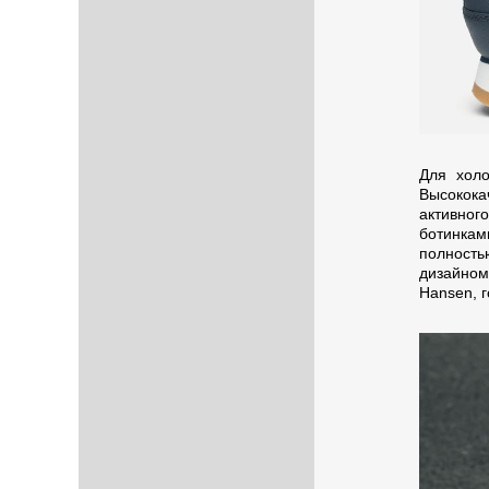
Для холо
Высокок
активно
ботинка
полност
дизайном
Hansen, г