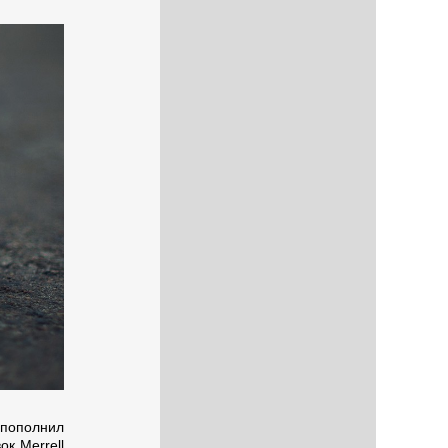
 пополнил
к Merrell