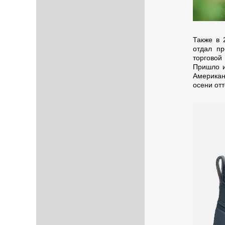
Также в 
отдал п
торговой
Пришло и
Американ
осени от