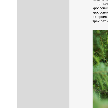
– по кач
кроссов
кроссовк
их произв
трех лет 