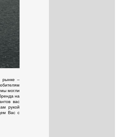
м рынке –
любителям
ь мы могли
бренда на
антов вас
нам рукой
дем Вас с