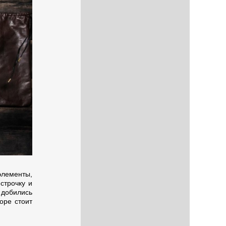
элементы,
строчку и
 добились
оре стоит