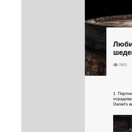
Люби
шеде
2801
1 Партне
порадова
Daniel's 