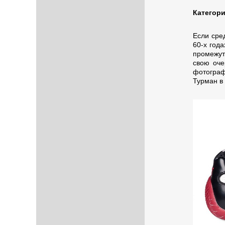
Категор
Если сре
60-х год
промежут
свою оче
фотограф
Турман в