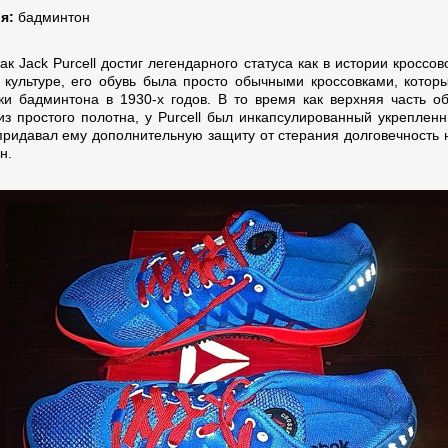
я:
бадминтон
как Jack Purcell достиг легендарного статуса как в истории кроссово
 культуре, его обувь была просто обычными кроссовками, котор
ки бадминтона в 1930-х годов. В то время как верхняя часть о
из простого полотна, у Purcell был инкапсулированный укрепленн
придавал ему дополнительную защиту от стерания долговечность н
н.