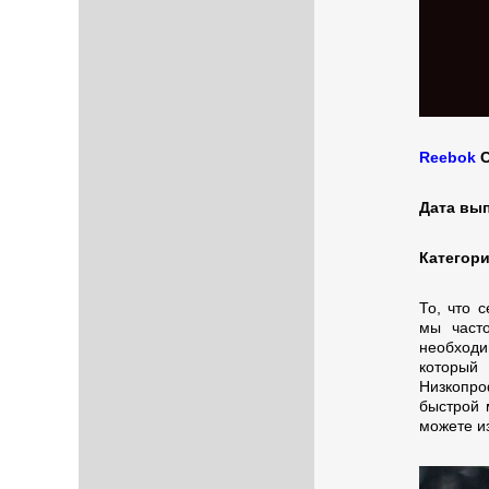
Reebok
C
Дата вы
Категори
То, что 
мы часто
необходи
который 
Низкопро
быстрой 
можете из