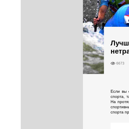
Лучш
нетр
6673
Если вы 
спорта, т
На протя
спортивн
спорта п