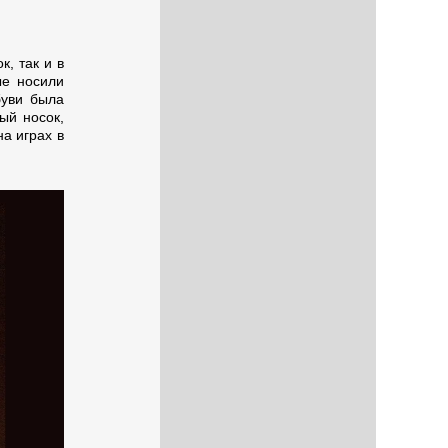
к, так и в
ые носили
буви была
ый носок,
а играх в