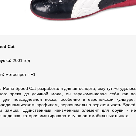
ed Cat
пуска:
2001 год
ия:
мотоспрот - F1
о Puma Speed Cat разработали для автоспорта, ему тут же удалось
ного трека до уличной моде, он зарекомендовал себя как п
к для повседневной носки, особенно в европейской культуре
эродинамическим профилем, первоначально верхняя часть Speed
й замши. Единственный неизменный элемент для обуви - нес
я подошва, которая имитировала тягу на автомобильных шинах.