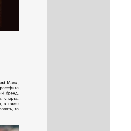
est Man»,
россфита
ый бренд,
а спорта.
, а также
овать, то