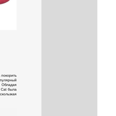
 покорить
опулярный
. Обладая
 Cat была
кользкая