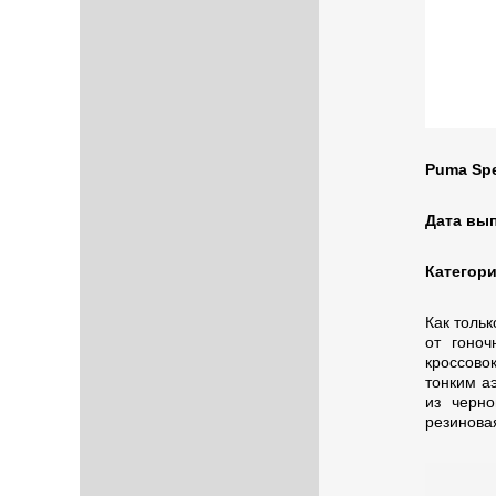
Puma Spe
Дата вы
Категор
Как тольк
от гоноч
кроссово
тонким а
из черно
резинова