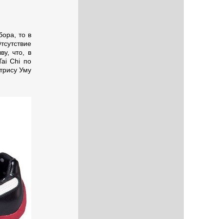
ора, то в
тсутствие
у, что, в
ai Chi по
трису Уму