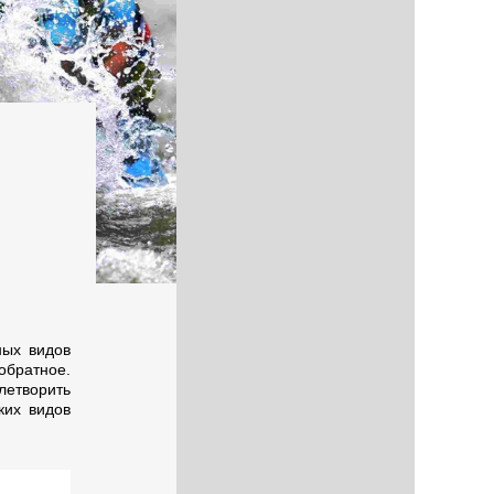
ных видов
 обратное.
летворить
ких видов