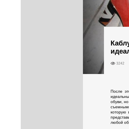
Каблу
идеа
3242
После эт
идеальны
обуви, н
съемными
которую 
представь
любой об