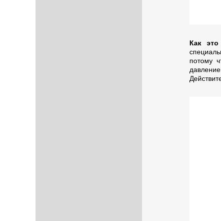
Как это
специал
потому ч
давление
Действит