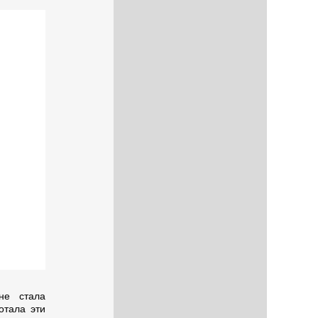
не стала
отала эти