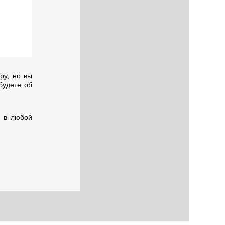
ру, но вы
будете об
и в любой