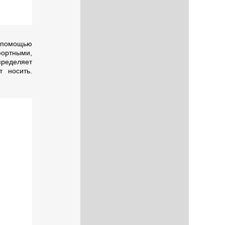
 помощью
ортными,
пределяет
 носить.