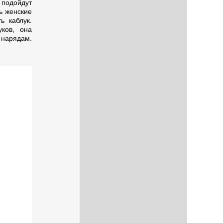
подойдут
ь женские
ь каблук.
ков, она
 нарядам.