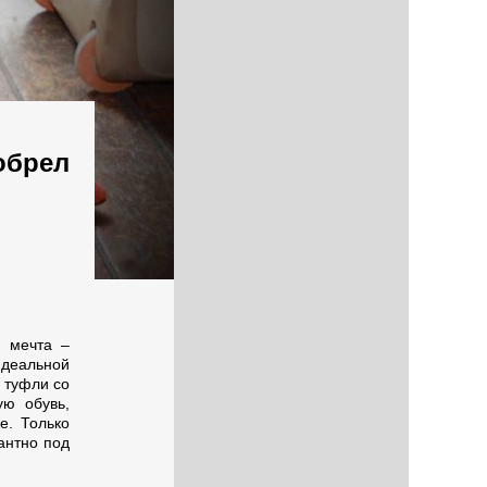
зобрел
, мечта –
идеальной
 туфли со
ю обувь,
е. Только
антно под