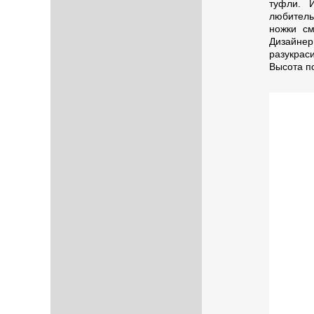
туфли. 
любитель
ножки см
Дизайне
разукрас
Высота по