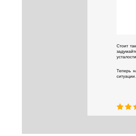
Стоит та
задумайт
усталости
Теперь н
ситуации.