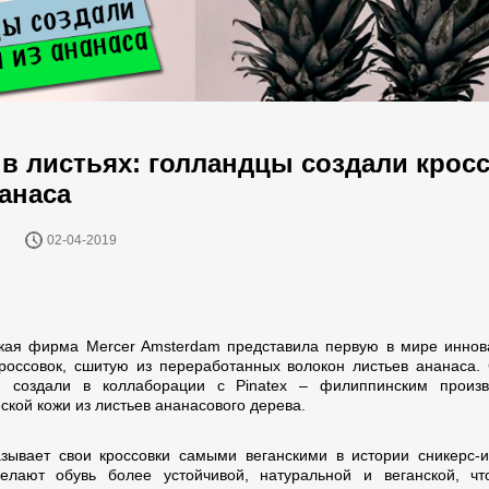
 в листьях: голландцы создали крос
нанаса
02-04-2019
кая фирма Mercer Amsterdam представила первую в мире инно
россовок, сшитую из переработанных волокон листьев ананаса.
и создали в коллаборации с Pinatex – филиппинским произв
ской кожи из листьев ананасового дерева.
зывает свои кроссовки самыми веганскими в истории сникерс-и
елают обувь более устойчивой, натуральной и веганской, ч