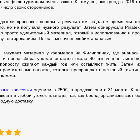
ным фэшн-гурманам очень важно. К тому же, эко-тренд в 2019 го
 число своих сторонников.
датели кроссовок довольны результатом: «Долгое время мы те
го, но не получали нужного результат. Затем обнаружили Pinatex
л просто удивительный материал, готовый к использованию и пр
тву тестированием. Плюс – мы очень любим ананасы».
 закупает материал у фермеров на Филиппинах, где ананасы
, и после сбора урожая остается около 40 тысяч тонн листьев
попросту сжигают каждый год или оставляют гнить. Затем и
т растительные волокна, которые превращают в нетканый текстил
ль кожи.
вные кроссовки
оценили в 250€, в продаже они с 31 марта. К то
ивезти в любой уголок планеты, так как бренд организовывает б
одную доставку.