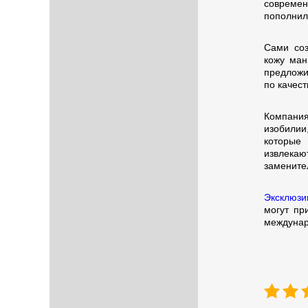
современ
пополнил
Сами соз
кожу ман
предложи
по качес
Компания
изобилии
которые 
извлекаю
замените
Эксклюзи
могут пр
междунар