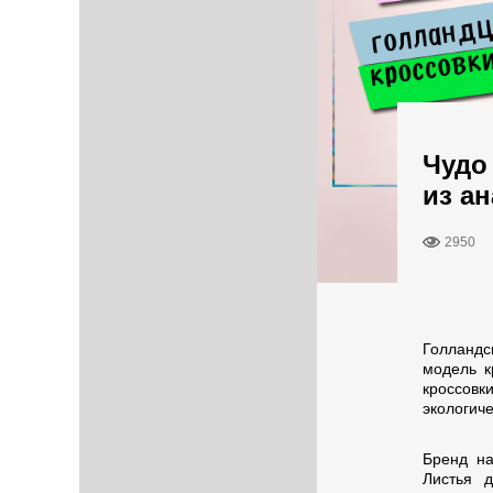
Чудо
из а
2950
Голландс
модель к
кроссовк
экологиче
Бренд на
Листья д