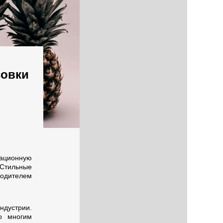
совки
вационную
 Стильные
одителем
ндустрии.
то многим