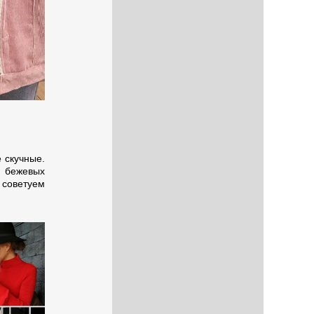
 скучные.
и бежевых
советуем