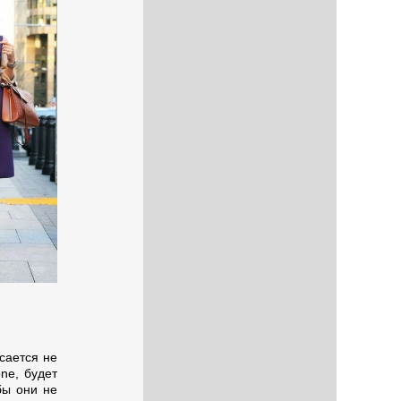
сается не
ne, будет
бы они не