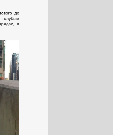
зового до
 голубым
арядах, а