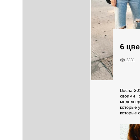
6 цв
2831
Весна-20
своими 
модельер
которые 
которые с