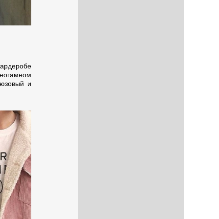
гардеробе
многамном
рюзовый и