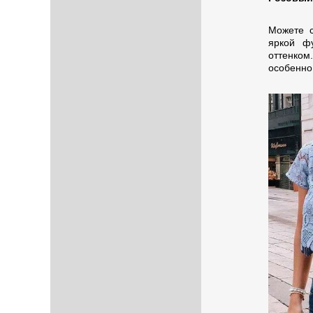
Можете с
яркой ф
оттенком
особенно 