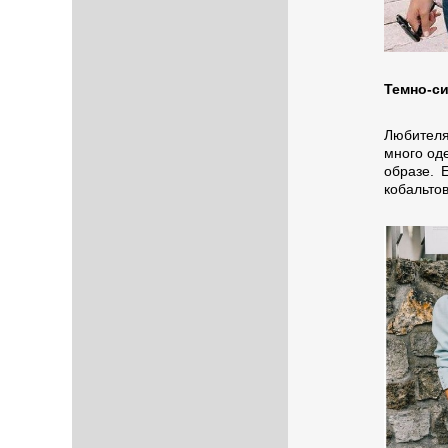
Темно-си
Любителя
много оде
образе. 
кобальто