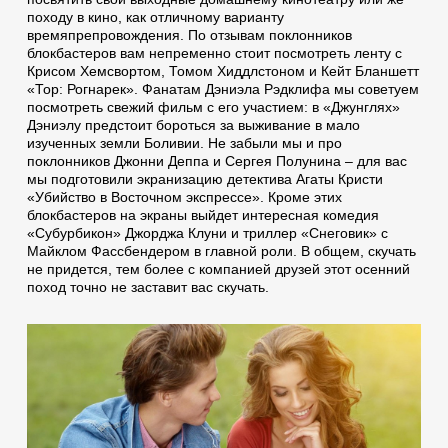
походу в кино, как отличному варианту
времяпрепровождения. По отзывам поклонников
блокбастеров вам непременно стоит посмотреть ленту с
Крисом Хемсвортом, Томом Хиддлстоном и Кейт Бланшетт
«Тор: Рогнарек». Фанатам Дэниэла Рэдклифа мы советуем
посмотреть свежий фильм с его участием: в «Джунглях»
Дэниэлу предстоит бороться за выживание в мало
изученных земли Боливии. Не забыли мы и про
поклонников Джонни Деппа и Сергея Полунина – для вас
мы подготовили экранизацию детектива Агаты Кристи
«Убийство в Восточном экспрессе». Кроме этих
блокбастеров на экраны выйдет интересная комедия
«Субурбикон» Джорджа Клуни и триллер «Снеговик» с
Майклом Фассбендером в главной роли. В общем, скучать
не придется, тем более с компанией друзей этот осенний
поход точно не заставит вас скучать.