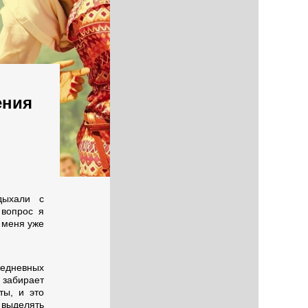
ения
дыхали с
 вопрос я
 меня уже
жедневных
 забирает
ты, и это
 выделять