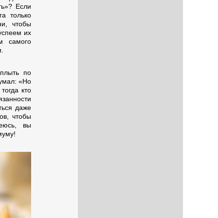
ть»? Если
а только
ни, чтобы
успеем их
м самого
.
плыть по
умал: «Но
тогда кто
язанности
ться даже
ов, чтобы
еюсь, вы
муму!