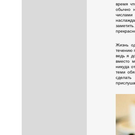
время чт
обычно н
числами 
наслажда
заметит
прекрасно
Жизнь од
течению 
ведь я д
вместо м
никуда о
теми обя
сделать
прислуша