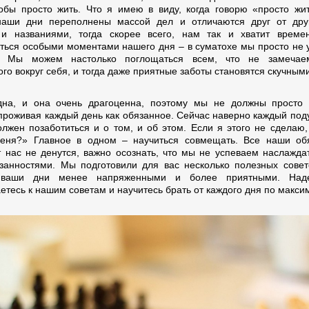
обы просто жить. Что я имею в виду, когда говорю «просто жи
аши дни переполнены массой дел и отличаются друг от друг
и названиями, тогда скорее всего, нам так и хватит време
ться особыми моментами нашего дня – в суматохе мы просто не 
ь. Мы можем настолько поглощаться всем, что не замечае
го вокруг себя, и тогда даже приятные заботы становятся скучными
на, и она очень драгоценна, поэтому мы не должны просто 
проживая каждый день как обязанное. Сейчас наверно каждый под
олжен позаботиться и о том, и об этом. Если я этого не сделаю, 
еня?» Главное в одном – научиться совмещать. Все наши об
т нас не денутся, важно осознать, что мы не успеваем наслажда
занностями. Мы подготовили для вас несколько полезных совет
 ваши дни менее напряженными и более приятными. Над
етесь к нашим советам и научитесь брать от каждого дня по макси