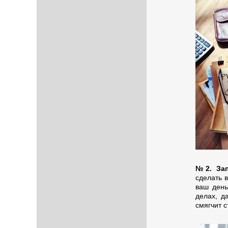
№2. Зап
сделать 
ваш день
делах, д
смягчит с