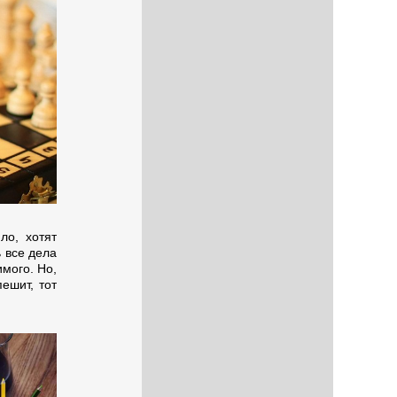
ло, хотят
 все дела
имого. Но,
ешит, тот