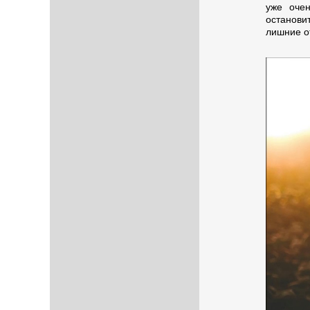
уже очен
останови
лишние о