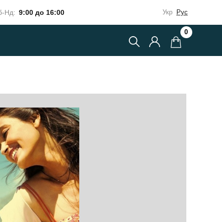
-Нд:
9:00 до 16:00
Укр
Рус
0