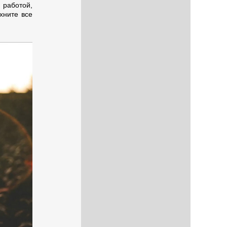
 работой,
хните все