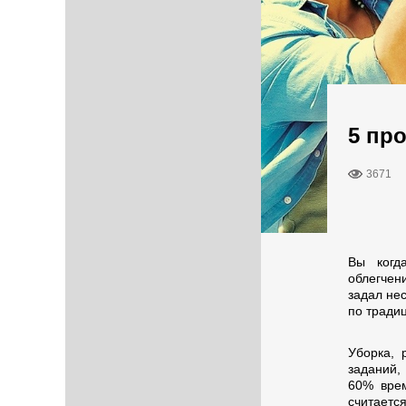
5 пр
3671
Вы когд
облегчен
задал нес
по традиц
Уборка, 
заданий,
60% врем
считается