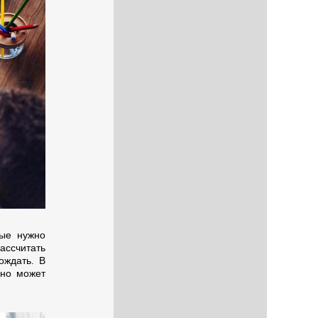
ые нужно
ассчитать
ождать. В
нно может