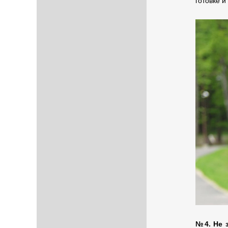
готовке 
№4. Не з