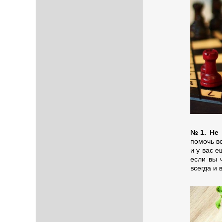
№1. Не 
помочь вс
и у вас е
если вы ч
всегда и 