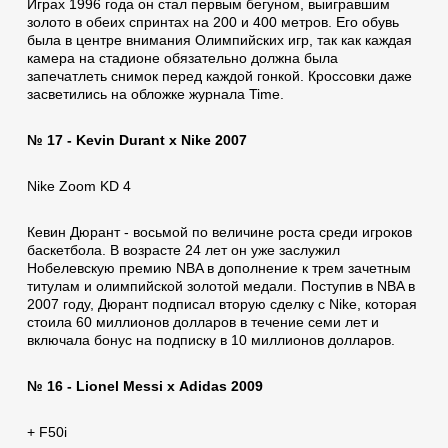
Играх 1996 года он стал первым бегуном, выигравшим
золото в обеих спринтах на 200 и 400 метров. Его обувь
была в центре внимания Олимпийских игр, так как каждая
камера на стадионе обязательно должна была
запечатлеть снимок перед каждой гонкой. Кроссовки даже
засветились на обложке журнала Time.
№ 17 - Kevin Durant x Nike 2007
Nike Zoom KD 4
Кевин Дюрант - восьмой по величине роста среди игроков
баскетбола. В возрасте 24 лет он уже заслужил
Нобелевскую премию NBA в дополнение к трем зачетным
титулам и олимпийской золотой медали. Поступив в NBA в
2007 году, Дюрант подписал вторую сделку с Nike, которая
стоила 60 миллионов долларов в течение семи лет и
включала бонус на подписку в 10 миллионов долларов.
№ 16 - Lionel Messi x Аdidas 2009
+ F50i