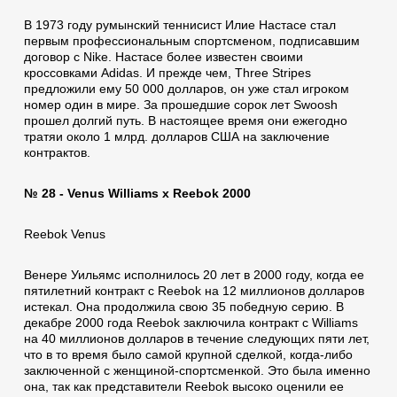
В 1973 году румынский теннисист Илие Настасе стал
первым профессиональным спортсменом, подписавшим
договор с Nike. Настасе более известен своими
кроссовками Аdidas. И прежде чем, Three Stripes
предложили ему 50 000 долларов, он уже стал игроком
номер один в мире. За прошедшие сорок лет Swoosh
прошел долгий путь. В настоящее время они ежегодно
тратяи около 1 млрд. долларов США на заключение
контрактов.
№ 28 - Venus Williams x Reebok 2000
Reebok Venus
Венере Уильямс исполнилось 20 лет в 2000 году, когда ее
пятилетний контракт с Reebok на 12 миллионов долларов
истекал. Она продолжила свою 35 победную серию. В
декабре 2000 года Reebok заключила контракт с Williams
на 40 миллионов долларов в течение следующих пяти лет,
что в то время было самой крупной сделкой, когда-либо
заключенной с женщиной-спортсменкой. Это была именно
она, так как представители Reebok высоко оценили ее