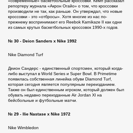
«современные» баскетбольные кроссовки. Кемп рассказал
репортеру журнала «Акрон Огайо» о том, что кроссовки
производили не так, как раньше. Он утверждал, что новые
кроссовки - это «отбросы». Хотя многие из нас по-
прежнему воспринимают его Reebok Kamikaze II как одни
из самых крутых баскетбольных кроссовок 1990-х годов.
№ 30 - Deion Sanders x Nike 1992
Nike Diamond Turf
Деион Сандерс - единственный спортсмен, который когда-
либо выступал в World Series и Super Bowl. В Primetime
появилась собственная линейка обуви Diamond Turf,
которая сегодня является популярным переизданием.
Также он был единственным игроком, который должен был
обувать недавно переизданные Air Jordan XI на
бейсбольные и футбольные матчи.
№ 29 - Ilie Nastase x Nike 1972
Nike Wimbledon