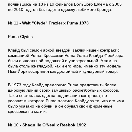
появившись на 18 из 19 финалов Большого Шлема с 2005
по 2010 год, он был одет в одежду любимого бренда.
№ 11 - Walt "Clyde" Frazier x Puma 1973
Puma Clydes
Клайд был самой яркой звездой, заключившей контракт с
компанией Puma. Кроссовки Puma Уолта Клайда Фрейзера
были с идеальной подошвой и универсальной. А замша
была столь же гладкой, как и его игра, именно эту модель
Нью-Йорк воспринял как достойный и культурный товар.
В 1973 году Клайд предложил Puma представить более
широкую линии своих замшевых баскетбольных кроссов.
Так и состоялась сделка подписания контракта, по
условиям которого Puma платила Клайду за то, что его имя
было указано на обуви, а он обувал свои фирменные
кроссовки на матчи.
№ 10 - Shaquille O'Neal x Reebok 1992