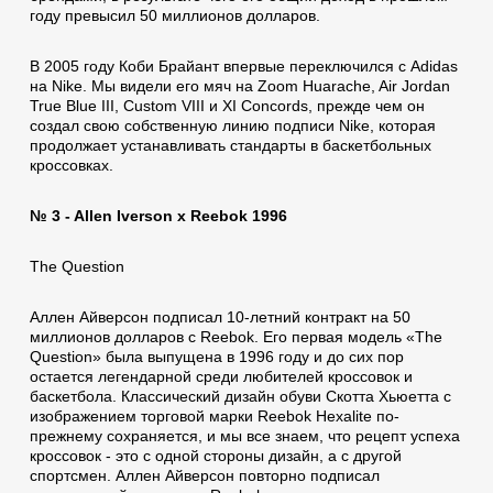
году превысил 50 миллионов долларов.
В 2005 году Коби Брайант впервые переключился с Adidas
на Nike. Мы видели его мяч на Zoom Huarache, Air Jordan
True Blue III, Custom VIII и XI Concords, прежде чем он
создал свою собственную линию подписи Nike, которая
продолжает устанавливать стандарты в баскетбольных
кроссовках.
№ 3 - Allen Iverson x Reebok 1996
The Question
Аллен Айверсон подписал 10-летний контракт на 50
миллионов долларов с Reebok. Его первая модель «The
Question» была выпущена в 1996 году и до сих пор
остается легендарной среди любителей кроссовок и
баскетбола. Классический дизайн обуви Скотта Хьюетта с
изображением торговой марки Reebok Hexalite по-
прежнему сохраняется, и мы все знаем, что рецепт успеха
кроссовок - это с одной стороны дизайн, а с другой
спортсмен. Аллен Айверсон повторно подписал