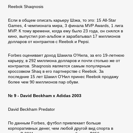
Reebok Shaqnosis
Если в общем описать карьеру Шэка, то это: 15 All-Star
Games, 4 чемпионата мира, 3 финала MVP Awards, 1 лига
MVP. К тому времени, когда ему было 23 года, он снялся в
кино, выпустил рэп-альбом и зарабатывал 17 миллионов
долларов от контрактов с Reebok и Pepsi.
Forbes оценивает доход Шакила О'Нила, за его 19-летнюю
карьеру, в 292 миллиона долларов и почти столько же от
контрактов. Shaqnosis является самым популярным
кроссовком Shaq в его партнерстве с Reebok. За
последние 15 лет Шакил О'Нил принес Reebok продажу
более чем 90 миллионов пар обуви.
№ 9 - David Beckham x Аdidas 2003
David Beckham Predator
По данным Forbes, футбол привлекает больше
корпоративных денег, чем любой другой вид спорта в