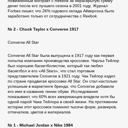
пожизненный контракт с Reebok за нераскрытую сумму
денег после его лучшего сезона в 2001 году. Журнал
Forbes пишет, что 26% годового оклада Айверсона было
заработано только от сотрудничества с Reebok.
№ 2 - Chuck Taylor x Converse 1917
Converse All Star
Converse All Star была выпущена в 1917 году как первая
попытка компании производства кроссовок. Чарльз Тейлор
был хорошим баскетболистом, который так любил
баскетбол и его «All Stars», что стал торговым
представителем Converse в 1921 году. Чак Тейлор ездил
по стране продвигая кроссовки All Star. Он стал настолько
успешным в маркетинге бренда, что Converse добавили
его имя в название линии обуви. Исследования
показывают, что 60% всех американцев владели хотя бы
одной парой Чака Тейлора в своей жизни. На протяжении
истории этот кроссовок поменял тысячи форм, размеров,
отпечатков, цветов и материалов.
№ 1 - Michael Jordan x Nike 1984