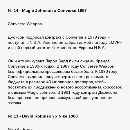
№ 14 - Magic Johnson x Converse 1987
Converse Weapon
Джонсон подписал контракт с Converse в 1979 году и
поступил в N.B.A. Именно он забрал домой награду «MVP»
и свой первый из пяти Чемпионатов Европы N.B.A.
Он и его конкурент Ларри Берд были лицами бренда
Converse в 1980-х годах. В 1987 году Converse Weapon
был официальным кроссовером баскетбола. К 1990 году
Converse выделил одну четверть своего рекламного
бюджета в размере 40 миллионов долларов, чтобы
посвятить их продвижению нового ассортимента кроссовок
и одежды Magic Johnson. В 1991 году контракт Джонсона
был прерван, по причине сексуальной распущенности
звезды.
№ 13 - David Robinson x Nike 1988
Nike Air Force