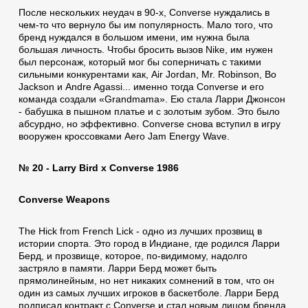
После нескольких неудач в 90-х, Converse нуждались в
чем-то что вернуло бы им популярность. Мало того, что
бренд нуждался в большом имени, им нужна была
большая личность. Чтобы бросить вызов Nike, им нужен
был персонаж, который мог бы соперничать с такими
сильными конкурентами как, Air Jordan, Mr. Robinson, Bo
Jackson и Andre Agassi... именно тогда Converse и его
команда создали «Grandmama». Ею стала Ларри Джонсон
- бабушка в пышном платье и с золотым зубом. Это было
абсурдно, но эффективно. Converse снова вступил в игру
вооружен кроссовками Aero Jam Energy Wave.
№ 20 - Larry Bird x Converse 1986
Converse Weapons
The Hick from French Lick - одно из лучших прозвищ в
истории спорта. Это город в Индиане, где родился Ларри
Берд, и прозвище, которое, по-видимому, надолго
застряло в памяти. Ларри Берд может быть
прямолинейным, но нет никаких сомнений в том, что он
один из самых лучших игроков в баскетболе. Ларри Берд
подписал контракт с Converse и стал новым лицом бренда