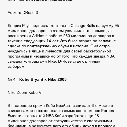
Аdizero DRose 3
Деррик Роуз подписал контракт с Chicago Bulls на сумму 95
миллионов долларов, а затем увеличил его с помощью
расширения Adidas в районе 260 миллионов долларов в
течение следующих 14 лет. Это была вторая по величине
сделка по подтверждению обуви в истории. Они остро
нуждались в лице и личности для своей баскетбольной
программы и независимо от того, что каждая звезда NBA
связана контрактами Nike, D-Rose стал отличным
выбором.
№ 4 - Kobe Bryant x Nike 2005
Nike Zoom Kobe VII
В настоящее время Коби Брайант занимает 6-е место в
списке самых высокооплачиваемых спортсменов Forbes.
Вместе с зарплатой NBA Коби заработал еще 28
миллионов долларов от сотрудничества с спортивными
брендами, в результате чего его общий доход в прошлом