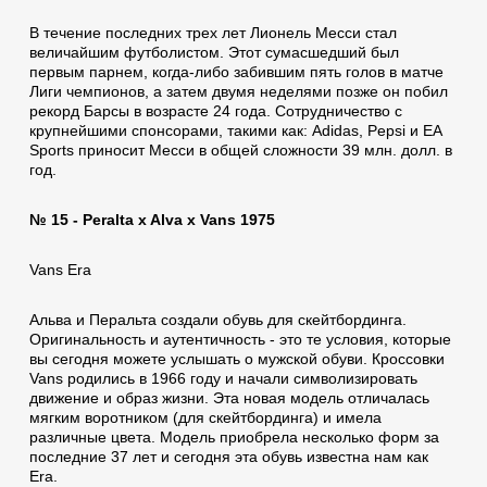
В течение последних трех лет Лионель Месси стал
величайшим футболистом. Этот сумасшедший был
первым парнем, когда-либо забившим пять голов в матче
Лиги чемпионов, а затем двумя неделями позже он побил
рекорд Барсы в возрасте 24 года. Сотрудничество с
крупнейшими спонсорами, такими как: Аdidas, Pepsi и EA
Sports приносит Месси в общей сложности 39 млн. долл. в
год.
№ 15 - Peralta x Alva x Vans 1975
Vans Era
Альва и Перальта создали обувь для скейтбординга.
Оригинальность и аутентичность - это те условия, которые
вы сегодня можете услышать о мужской обуви. Кроссовки
Vans родились в 1966 году и начали символизировать
движение и образ жизни. Эта новая модель отличалась
мягким воротником (для скейтбординга) и имела
различные цвета. Модель приобрела несколько форм за
последние 37 лет и сегодня эта обувь известна нам как
Era.