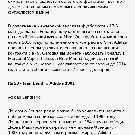
симпатичная внешность и связь с его фанатами - вот что
делает его девятым самым высокооплачиваемым
футболистом в мире.
В дополнение к ежегодной зарплате футболиста - 17,6
млн. долларов, Роналду получает деньги со всех сторон,
но самый большой кусок от Nike. Он заработал 4 миллиона
евро в 2010 году, по истечению его контракта с Nike. Adidas
проявлял реальную заинтересованность в подписании
контракта с ним. Сегодня вы можете наблюдать Роналду в
Mercurial Vapor 8. Звезда Real Madrid подписала новый
контракт с Nike, который удерживает его от паэльи до 2014
года, а это в общей сложности 32.5 млн. долларов.
№ 23 - Ivan Lendl x Аdidas 1981
Аdidas Lendl Pro
До Ивана Лендла редко можно было увидеть теннисиста с
набором всей серии кроссовок и одежды. В 1983 году
Лендл занял первое место в мире, в 1984 году он победил
Джона Макинроя на открытом чемпионате Франции, и
1985 году он стал лучшим игроком в мире, и Аdidas