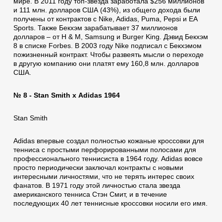
мире. В 2011 году топ-звезда заработала $256 миллионов
и 111 млн. долларов США (43%), из общего дохода были
получены от контрактов с Nike, Adidas, Puma, Pepsi и EA
Sports. Также Бекхэм зарабатывает 37 миллионов
долларов – от H & M, Samsung и Burger King. Дэвид Бекхэм
8 в списке Forbes. В 2003 году Nike подписал с Бекхэмом
пожизненный контракт. Чтобы развеять мысли о переходе
в другую компанию они платят ему 160,8 млн. долларов
США.
№ 8 - Stan Smith x Аdidas 1964
Stan Smith
Adidas впервые создал полностью кожаные кроссовки для
тенниса с простыми перфорированными полосами для
профессионального теннисиста в 1964 году. Adidas вовсе
просто периодически заключал контракты с новыми
интересными личностями, что не терять интерес своих
фанатов. В 1971 году этой личностью стала звезда
американского тенниса Стэн Смит, и в течение
последующих 40 лет теннисные кроссовки носили его имя.