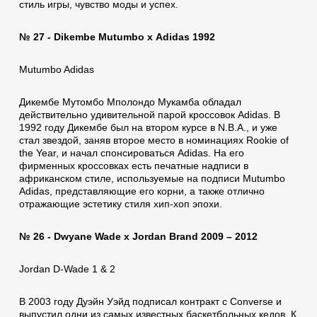
стиль игры, чувство моды и успех.
№ 27 - Dikembe Mutumbo x Аdidas 1992
Mutumbo Adidas
Дикембе Мутомбо Мполондо Мукамба обладал
действительно удивительной парой кроссовок Аdidas. В
1992 году Дикембе был на втором курсе в N.B.A., и уже
стал звездой, заняв второе место в номинациях Rookie of
the Year, и начал спонсироваться Аdidas. На его
фирменных кроссовках есть печатные надписи в
африканском стиле, используемые на подписи Mutumbo
Аdidas, представляющие его корни, а также отлично
отражающие эстетику стиля хип-хоп эпохи.
№ 26 - Dwyane Wade x Jordan Brand 2009 – 2012
Jordan D-Wade 1 & 2
В 2003 году Дуэйн Уэйд подписал контракт с Converse и
выпустил одни из самых известных баскетбольных кедов. К