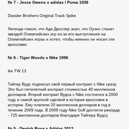
№ 7 - Jesse Owens x adidas / Puma 1936
Dassler Brothers Original Track Spike
Легенда гласит, что Ади Дасслер знал, что Оуэнс станет
звездой Олимпийских игр из-за его выступления на
Олимпийских играх и хотел, чтобы именно он носил эти
кроссовки.
№ 6 - Tiger Woods x Nike 1996
ike TW 13
Тайгер Вудс подписал свой первый контракт с Nike сразу.
Это был пятилетний контракт стоимостью 40 миллионов
долларов. Второй контракт Вудса с Nike состоялся в 2000
году и самой крупной сделкой в истории кроссовок в
истории. Ему платили 20 миллионов долларов в год в
течение 2009 года. В 2009 году Nike Golf достигли рекорда
- 725 миллионов долларов благодаря Тайгеру Вудсу.
№ 5 - Derrick Rose x Аdidas 2012