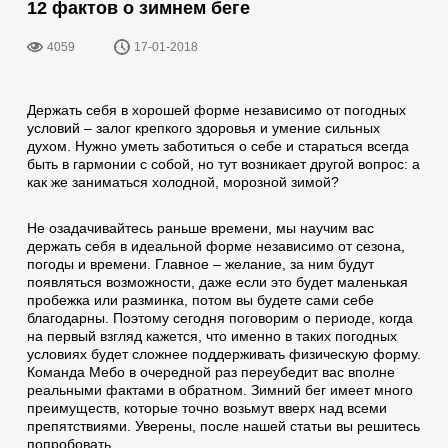
12 фактов о зимнем беге
4059
17-01-2018
Держать себя в хорошей форме независимо от погодных
условий – залог крепкого здоровья и умение сильных
духом. Нужно уметь заботиться о себе и стараться всегда
быть в гармонии с собой, но тут возникает другой вопрос: а
как же заниматься холодной, морозной зимой?
Не озадачивайтесь раньше времени, мы научим вас
держать себя в идеальной форме независимо от сезона,
погоды и времени. Главное – желание, за ним будут
появляться возможности, даже если это будет маленькая
пробежка или разминка, потом вы будете сами себе
благодарны. Поэтому сегодня поговорим о периоде, когда
на первый взгляд кажется, что именно в таких погодных
условиях будет сложнее поддерживать физическую форму.
Команда Мебо в очередной раз переубедит вас вполне
реальными фактами в обратном. Зимний бег имеет много
преимуществ, которые точно возьмут вверх над всеми
препятствиями. Уверены, после нашей статьи вы решитесь
попробовать.