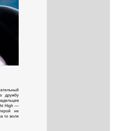
гательный
ю дружбу
ладельцев
ght High —
герой не
на то воля