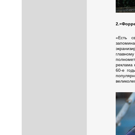
2.«Форре
«Есть с
запомина
экранизи
главному 
полноме
реклама 
60-е год
популярн
великоле