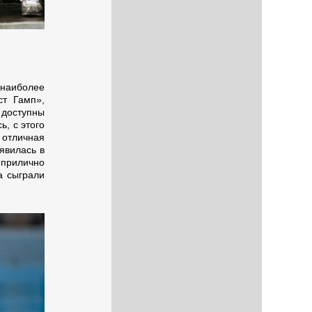
наиболее
т Гамп»,
доступны
ь, с этого
отличная
явилась в
еприлично
а сыграли