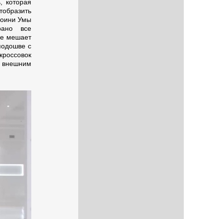
, которая
тобразить
ероини Умы
рано все
не мешает
подошве с
кроссовок
м внешним