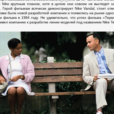
к Nike крупным планом, хотя в целом они совсем не выглядят н
. Герой фильмам всячески демонстрирует Nike Vandal, стоит отме
совки были новой разработкой компании и появились на рынке одн
м фильма в 1984 году. Не удивительно, что успех фильма «Терм
ривел компанию к разработке линии моделей под названием Nike Te