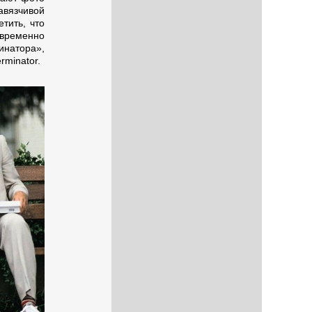
авязчивой
тить, что
овременно
инатора»,
rminator.