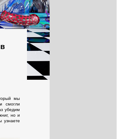
 в
торый мы
и смогли
аз убедим
ниг, но и
ы узнаете