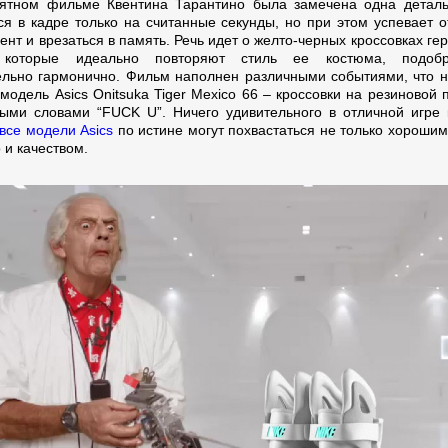
ятном фильме Квентина Тарантино была замечена одна деталь
ся в кадре только на считанные секунды, но при этом успевает о
ент и врезаться в память. Речь идет о желто-черных кроссовках г
 которые идеально повторяют стиль ее костюма, подоб
ельно гармонично. Фильм наполнен различными событиями, что 
модель Asics Onitsuka Tiger Mexico 66 – кроссовки на резиновой 
ыми словами “FUCK U”. Ничего удивительного в отличной игре 
все модели Asics
по истине могут похвастаться не только хороши
 и качеством.