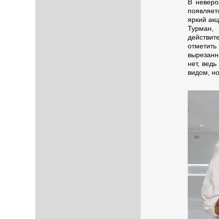
В неверо
появляет
яркий акц
Турман,
действит
отметить 
вырезанн
нет, ведь
видом, но