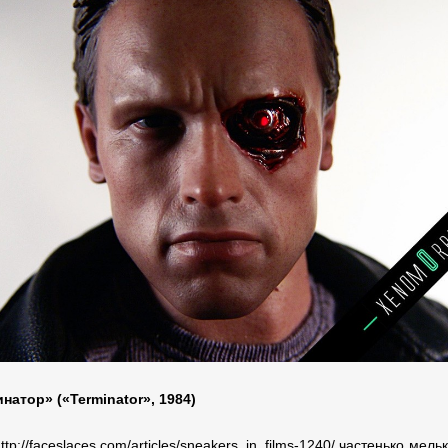
инатор» («Terminator», 1984)
ttp://faceslaces.com/articles/sneakers_in_films-1240/ частенько мел