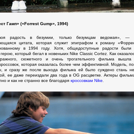
ст Гамп» («Forrest Gump», 1994)
воя радость в безумии, только безумцам ведомая», — 
ющаяся цитата, которая служит эпиграфом к роману «Форрес
рованному в 1994 году. Хотя, общедоступные радости были 
герою, который бегал в новеньких Nike Classic Cortez. Как оказалос
тражного, сюжетного и очень трогательного фильма вышла 
кроссовок, которая оказалась более чем эффективной. Модель, по
ы, и сразу же после выхода фильма ей было суждено стань н
ой, ее даже переиздали два года в OG расцветке. Актеры фильм
пно и как не странно все благодаря
кроссовкам Nike
.