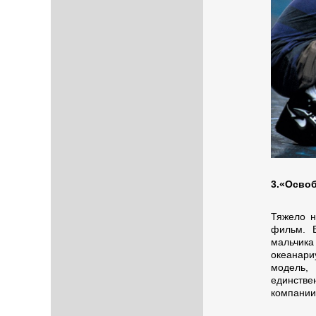
3.«Освоб
Тяжело н
фильм. 
мальчика
океанариу
модель,
единствен
компании