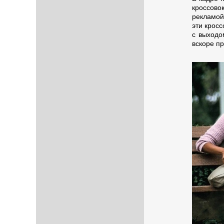
кроссово
рекламой
эти крос
с выходо
вскоре п