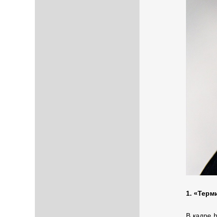
1. «Терм
В кадре h