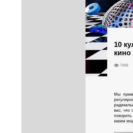
10 к
кино
7499
Мы привы
регуляр
радикаль
вас, что 
покорить
каким мо