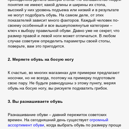
понятия не имеют, какой длины и ширины их стопа,
высокий у них уровень подъема или низкий и в результате
не могут подобрать обувь. На самом деле, от этих
показателей зависит много факторов. Каждый человек по-
своему особенный и все вышеупомянутые категории –
ключ к выбору правильной обуви. Давно уже не секрет, что
размер правой и левой ноги может отличаться. В любом
случае советуем определить параметры своей стопы,
поверьте, вам это пригодится.
2. Меряете обувь на босую ногу
К счастью, во многих магазинах для примерки предлагают
носочки, но не всегда, поэтому на примерку подготовьте
свою пару. Не будьте равнодушны э этому пункту, меряя
обувь на босую ногу, вы рискуете подхватить грибок.
3. Вы разнашиваете обувь
Разнашивание обуви – давний пережиток советских
времен. На сегодняшний день существует
огромный
ассортимент обуви
, когда выбрать обувь по размеру проще